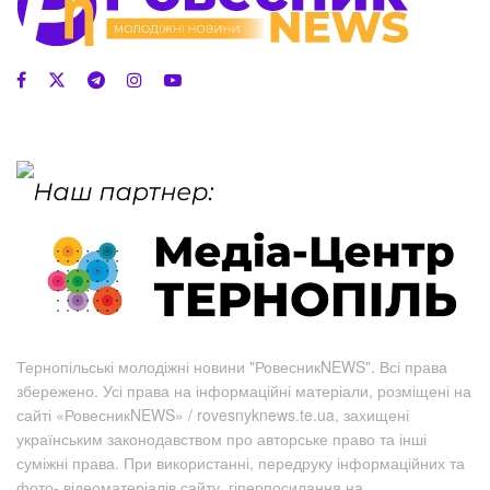
Тернопільські молодіжні новини "РовесникNEWS". Всі права
збережено. Усі права на інформаційні матеріали, розміщені на
сайті «РовесникNEWS» / rovesnyknews.te.ua, захищені
українським законодавством про авторське право та інші
суміжні права. При використанні, передруку інформаційних та
фото-,відеоматеріалів сайту, гіперпосилання на