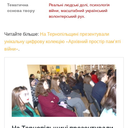
Реальні людські долі, психологія
Тематична
війни, масштабний український
основа твору
волонтерський рух.
Читайте більше:
На Тернопільщині презентували
унікальну цифрову колекцію «Архівний простір пам’яті
війни»
.