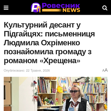
Культурний десант у
Підгайцях: письменниця
Людмила Охріменко
познайомила громаду з
романом «Хрещена»
A
Опубліковано: 22 Травня, 2026
A