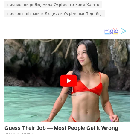
письменниця Людмила Охріменко Крим Харків
презентація книги Людмили Охріменко Підгайці