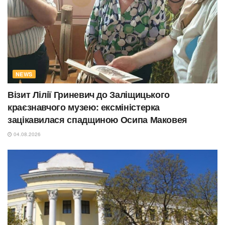
NEWS
Візит Лілії Гриневич до Заліщицького
краєзнавчого музею: ексміністерка
зацікавилася спадщиною Осипа Маковея
04.08.2026