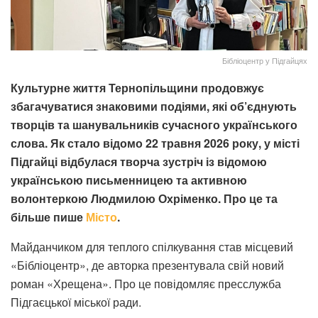
Бібліоцентр у Підгайцях
Культурне життя Тернопільщини продовжує
збагачуватися знаковими подіями, які об’єднують
творців та шанувальників сучасного українського
слова. Як стало відомо 22 травня 2026 року, у місті
Підгайці відбулася творча зустріч із відомою
українською письменницею та активною
волонтеркою Людмилою Охріменко. Про це та
більше пише
Місто
.
Майданчиком для теплого спілкування став місцевий
«Бібліоцентр», де авторка презентувала свій новий
роман «Хрещена». Про це повідомляє пресслужба
Підгаєцької міської ради.