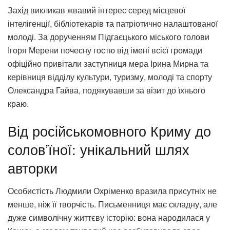
Захід викликав жвавий інтерес серед місцевої
інтелігенції, бібліотекарів та патріотично налаштованої
молоді. За дорученням Підгаєцького міського голови
Ігоря Мерени почесну гостю від імені всієї громади
офіційно привітали заступниця мера Ірина Мирна та
керівниця відділу культури, туризму, молоді та спорту
Олександра Гайва, подякувавши за візит до їхнього
краю.
Від російськомовного Криму до
солов’їної: унікальний шлях
авторки
Особистість Людмили Охріменко вразила присутніх не
менше, ніж її творчість. Письменниця має складну, але
дуже символічну життєву історію: вона народилася у