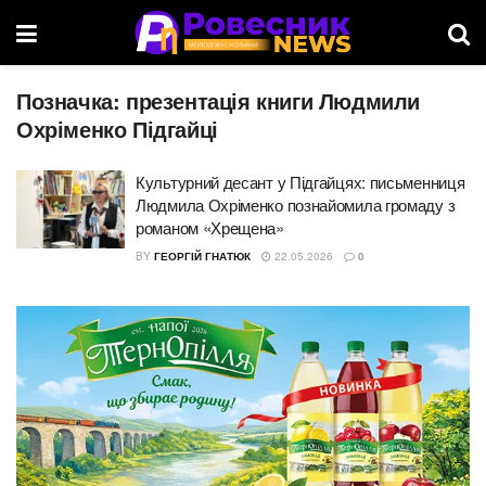
Позначка:
презентація книги Людмили
Охріменко Підгайці
Культурний десант у Підгайцях: письменниця
Людмила Охріменко познайомила громаду з
романом «Хрещена»
BY
ГЕОРГІЙ ГНАТЮК
22.05.2026
0