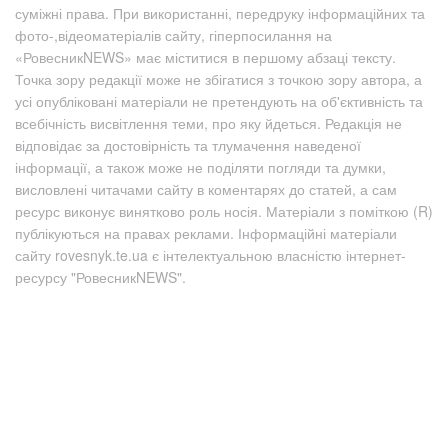
суміжні права. При використанні, передруку інформаційних та
фото-,відеоматеріалів сайту, гіперпосилання на
«РовесникNEWS» має міститися в першому абзаці тексту.
Точка зору редакції може не збігатися з точкою зору автора, а
усі опубліковані матеріали не претендують на об'єктивність та
всебічність висвітлення теми, про яку йдеться. Редакція не
відповідає за достовірність та тлумачення наведеної
інформації, а також може не поділяти погляди та думки,
висловлені читачами сайту в коментарях до статей, а сам
ресурс виконує винятково роль носія. Матеріали з поміткою (R)
публікуються на правах реклами. Інформаційні матеріали
сайту rovesnyk.te.ua є інтелектуальною власністю інтернет-
ресурсу "РовесникNEWS".