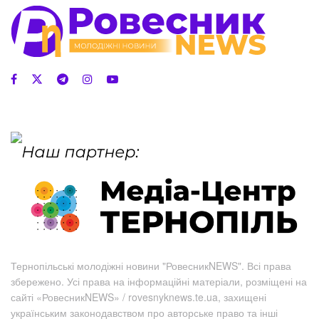
Тернопільські молодіжні новини "РовесникNEWS". Всі права
збережено. Усі права на інформаційні матеріали, розміщені на
сайті «РовесникNEWS» / rovesnyknews.te.ua, захищені
українським законодавством про авторське право та інші