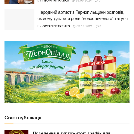
BY
ГЕОРГІЙ ГНАТЮК
29.05.2024
0
Народний артист з Тернопільщини розповів,
як йому дається роль “новоспеченого” татуся
BY
ОСТАП ПЕТРЕНКО
03.10.2021
0
Свіжі публікації
Поселення в гуртожиток: графік для