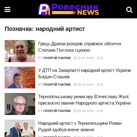
Позначка:
народний артист
Гриць Драпак розкрив справжнє обличчя
Степана Гіги поза сценою
BY
ГЕОРГІЙ ГНАТЮК
22.01.2026
0
У ДТП на Закарпатті народний артист України
Богдан Сташків
BY
ГЕОРГІЙ ГНАТЮК
08.10.2024
0
Тернопільському режисеру В’ячеславу Жилі
присвоєно звання Народного артиста України
BY
ГЕОРГІЙ ГНАТЮК
25.08.2024
0
Народний артист з Тернопільщини Роман
Рудий здобув вчене звання