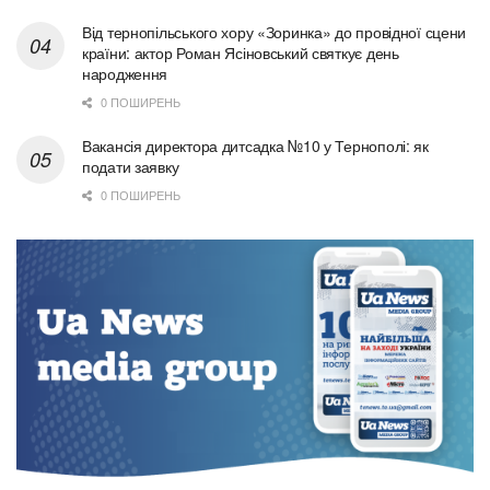
Від тернопільського хору «Зоринка» до провідної сцени
країни: актор Роман Ясіновський святкує день
народження
0 ПОШИРЕНЬ
Вакансія директора дитсадка №10 у Тернополі: як
подати заявку
0 ПОШИРЕНЬ