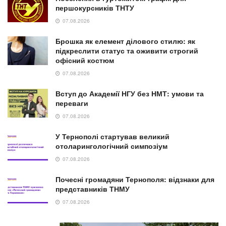
першокурсників ТНТУ
07.08.2026
Брошка як елемент ділового стилю: як
підкреслити статус та оживити строгий
офісний костюм
07.08.2026
Вступ до Академії НГУ без НМТ: умови та
переваги
07.08.2026
У Тернополі стартував великий
отоларингологічний симпозіум
07.08.2026
Почесні громадяни Тернополя: відзнаки для
представників ТНМУ
07.08.2026