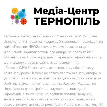
Тернопільські молодіжні новини "РовесникNEWS". Всі права
збережено. Усі права на інформаційні матеріали, розміщені на
сайті «РовесникNEWS» / rovesnyknews.te.ua, захищені
українським законодавством про авторське право та інші
суміжні права. При використанні, передруку інформаційних та
фото-,відеоматеріалів сайту, гіперпосилання на
«РовесникNEWS» має міститися в першому абзаці тексту.
Точка зору редакції може не збігатися з точкою зору автора, а
усі опубліковані матеріали не претендують на об'єктивність та
всебічність висвітлення теми, про яку йдеться. Редакція не
відповідає за достовірність та тлумачення наведеної
інформації, а також може не поділяти погляди та думки,
висловлені читачами сайту в коментарях до статей, а сам
ресурс виконує винятково роль носія. Матеріали з поміткою (R)