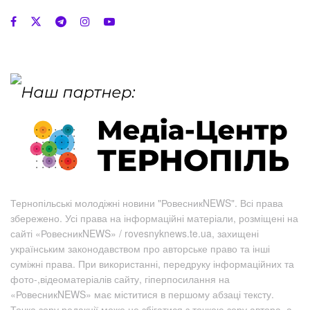
Тернопільські молодіжні новини "РовесникNEWS". Всі права
збережено. Усі права на інформаційні матеріали, розміщені на
сайті «РовесникNEWS» / rovesnyknews.te.ua, захищені
українським законодавством про авторське право та інші
суміжні права. При використанні, передруку інформаційних та
фото-,відеоматеріалів сайту, гіперпосилання на
«РовесникNEWS» має міститися в першому абзаці тексту.
Точка зору редакції може не збігатися з точкою зору автора, а