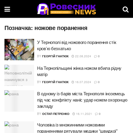
Позначка:
ножове поранення
У Тернополі від ножового поранення стік
кров’ю безхатько
BY
ГЕОРГІЙ ГНАТЮК
22.08.2024
0
На Тернопільщині жінка ножом вбила рідну
матір
BY
ГЕОРГІЙ ГНАТЮК
16.07.2024
0
В одному із барів міста Тернополя іноземець
під час конфлікту наніс удар ножем охоронцю
закладу
BY
ОСТАП ПЕТРЕНКО
16.11.2021
0
Чоловіка із множинними ножовими
пораненнями рятували медики “швидкої”