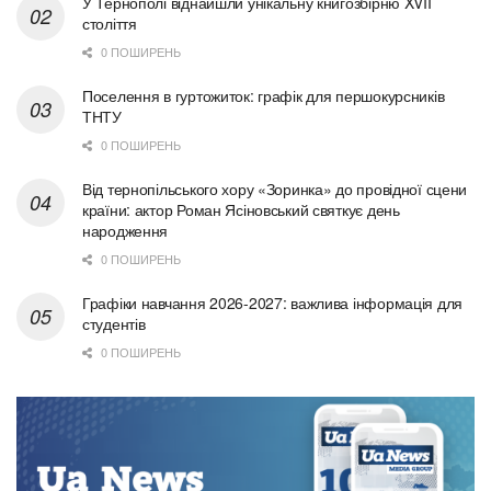
У Тернополі віднайшли унікальну книгозбірню XVII
століття
0 ПОШИРЕНЬ
Поселення в гуртожиток: графік для першокурсників
ТНТУ
0 ПОШИРЕНЬ
Від тернопільського хору «Зоринка» до провідної сцени
країни: актор Роман Ясіновський святкує день
народження
0 ПОШИРЕНЬ
Графіки навчання 2026-2027: важлива інформація для
студентів
0 ПОШИРЕНЬ