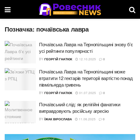
Позначка:
почаївська лавра
Почаївська Лавра на Тернопільщині знову б’є
усі рейтинги популярності
BY
ГЕОРГІЙ ГНАТЮК
12.10.2025
0
Почаївська Лавра на Тернопільщині може
втратити 12 гектарів території вартістю понад
півмільярда гривень
BY
ГЕОРГІЙ ГНАТЮК
01.07.2025
0
Почаївський слід: як релігійні фанатики
виправдовують російську агресію
BY
ЇЖАК ВІРОСЛАВА
11.06.2025
0