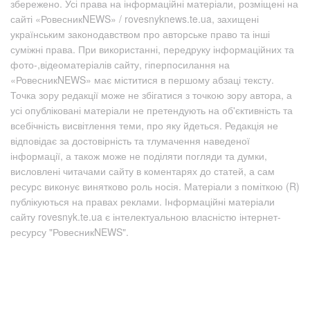
збережено. Усі права на інформаційні матеріали, розміщені на
сайті «РовесникNEWS» / rovesnyknews.te.ua, захищені
українським законодавством про авторське право та інші
суміжні права. При використанні, передруку інформаційних та
фото-,відеоматеріалів сайту, гіперпосилання на
«РовесникNEWS» має міститися в першому абзаці тексту.
Точка зору редакції може не збігатися з точкою зору автора, а
усі опубліковані матеріали не претендують на об'єктивність та
всебічність висвітлення теми, про яку йдеться. Редакція не
відповідає за достовірність та тлумачення наведеної
інформації, а також може не поділяти погляди та думки,
висловлені читачами сайту в коментарях до статей, а сам
ресурс виконує винятково роль носія. Матеріали з поміткою (R)
публікуються на правах реклами. Інформаційні матеріали
сайту rovesnyk.te.ua є інтелектуальною власністю інтернет-
ресурсу "РовесникNEWS".