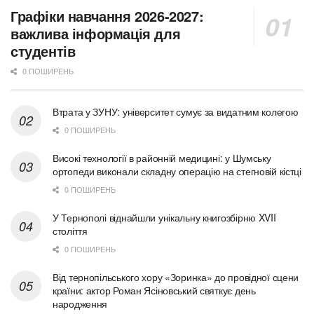
Графіки навчання 2026-2027:
важлива інформація для
студентів
0 ПОШИРЕНЬ
Втрата у ЗУНУ: університет сумує за видатним колегою
0 ПОШИРЕНЬ
Високі технології в районній медицині: у Шумську
ортопеди виконали складну операцію на стегновій кістці
0 ПОШИРЕНЬ
У Тернополі віднайшли унікальну книгозбірню XVII
століття
0 ПОШИРЕНЬ
Від тернопільського хору «Зоринка» до провідної сцени
країни: актор Роман Ясіновський святкує день
народження