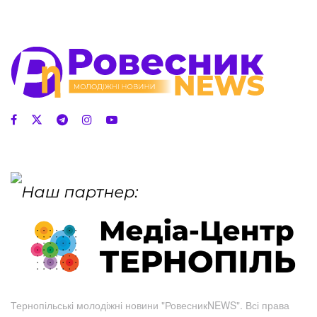
Тернопільські молодіжні новини "РовесникNEWS". Всі права