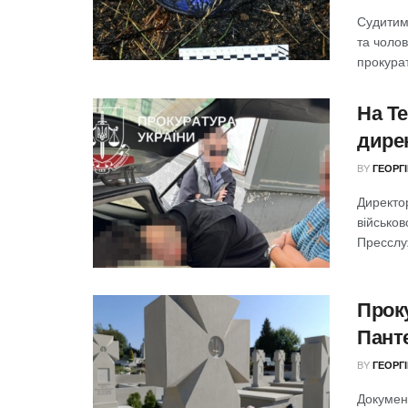
Судитим
та чоло
прокурат
На Т
дире
BY
ГЕОРГ
Директо
військов
Пресслуж
Прок
Пант
BY
ГЕОРГ
Докумен