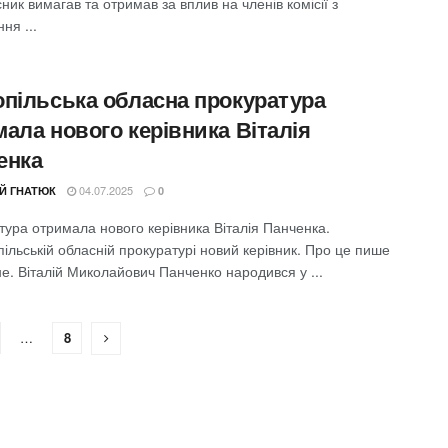
ик вимагав та отримав за вплив на членів комісії з
ня ...
опільська обласна прокуратура
ала нового керівника Віталія
енка
04.07.2025
ІЙ ГНАТЮК
0
тура отримала нового керівника Віталія Панченка.
ільській обласній прокуратурі новий керівник. Про це пише
е. Віталій Миколайович Панченко народився у ...
…
8