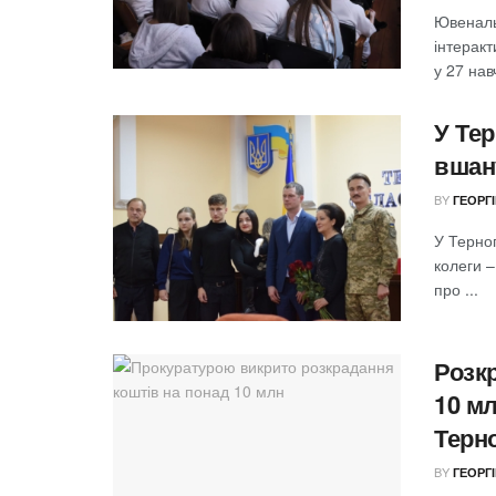
Ювеналь
інтеракт
у 27 нав
У Тер
вшан
BY
ГЕОРГ
У Терноп
колеги –
про ...
Розк
10 м
Терн
BY
ГЕОРГ