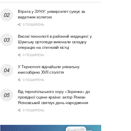
Втрата у ЗУНУ: університет сумує за
видатним колегою
0 ПОШИРЕНЬ
Високі технології в районній медицині: у
Шумську ортопеди виконали складну
операцію на стегновій кістці
0 ПОШИРЕНЬ
У Тернополі віднайшли унікальну
книгозбірню XVII століття
0 ПОШИРЕНЬ
Від тернопільського хору «Зоринка» до
провідної сцени країни: актор Роман
Ясіновський святкує день народження
0 ПОШИРЕНЬ