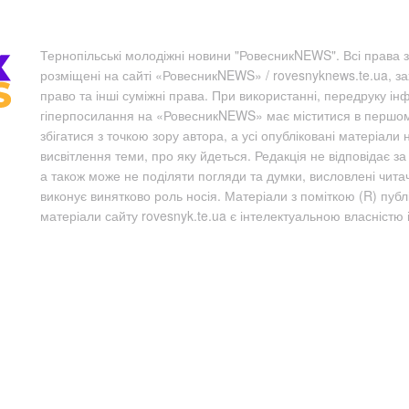
Тернопільські молодіжні новини "РовесникNEWS". Всі права з
розміщені на сайті «РовесникNEWS» / rovesnyknews.te.ua, з
право та інші суміжні права. При використанні, передруку ін
гіперпосилання на «РовесникNEWS» має міститися в першому 
збігатися з точкою зору автора, а усі опубліковані матеріали 
висвітлення теми, про яку йдеться. Редакція не відповідає з
а також може не поділяти погляди та думки, висловлені чита
виконує винятково роль носія. Матеріали з поміткою (R) пуб
матеріали сайту rovesnyk.te.ua є інтелектуальною власністю