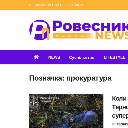
РЕКЛАМА НА САЙТІ
КОНТАКТИ
NEWS
Суспільство
LIFESTYLE
Позначка:
прокуратура
Коли
Терн
супе
BY
ГЕОРГ