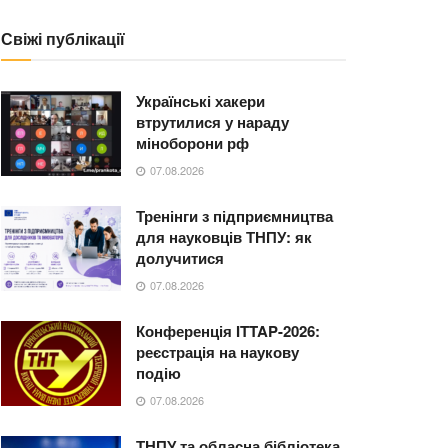
Свіжі публікації
Українські хакери
втрутилися у нараду
міноборони рф
07.08.2026
Тренінги з підприємництва
для науковців ТНПУ: як
долучитися
07.08.2026
Конференція ITTAP-2026:
реєстрація на наукову
подію
07.08.2026
ТНПУ та обласна бібліотека