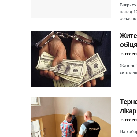
Викрито
понад 1
обласної
Жите
обіця
BY
ГЕОРГ
Житель 
за вплив
Терн
лікар
BY
ГЕОРГ
На хаба