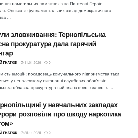
лення намогильних пам’ятників на Пантеоні Героїв
ля. Однією із фундаментальних засад демократичного
ва ...
ули зловживання: Тернопільська
сна прокуратура дала гарячий
нтар
11.01.2026
ІЙ ГНАТЮК
0
амість емоцій: посадовець комунального підприємства таки
ться у неналежному виконанні службових обов’язків.
ьська обласна прокуратура вийшла із новою заявою. ...
ернопільщині у навчальних закладах
урори розповіли про шкоду наркотика
том»
25.11.2025
ІЙ ГНАТЮК
0