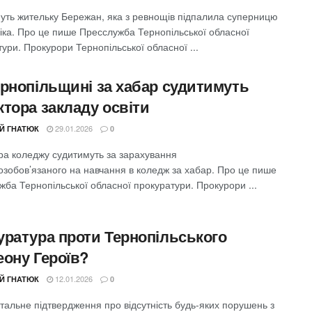
уть жительку Бережан, яка з ревнощів підпалила суперницю
віка. Про це пише Пресслужба Тернопільської обласної
ури. Прокурори Тернопільської обласної ...
ернопільщині за хабар судитимуть
ктора закладу освіти
29.01.2026
ІЙ ГНАТЮК
0
ра коледжу судитимуть за зарахування
озобов’язаного на навчання в коледж за хабар. Про це пише
ба Тернопільської обласної прокуратури. Прокурори ...
уратура проти Тернопільського
еону Героїв?
12.01.2026
ІЙ ГНАТЮК
0
тальне підтвердження про відсутність будь-яких порушень з