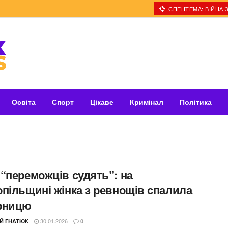
СПЕЦТЕМА: ВІЙНА З
Освіта
Спорт
Цікаве
Кримінал
Політика
 “переможців судять”: на
опільщині жінка з ревнощів спалила
рницю
30.01.2026
ІЙ ГНАТЮК
0