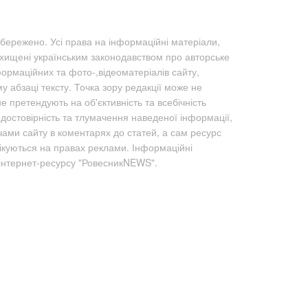
бережено. Усі права на інформаційні матеріали,
ахищені українським законодавством про авторське
формаційних та фото-,відеоматеріалів сайту,
абзаці тексту. Точка зору редакції може не
не претендують на об'єктивність та всебічність
а достовірність та тлумачення наведеної інформації,
чами сайту в коментарях до статей, а сам ресурс
лікуються на правах реклами. Інформаційні
 інтернет-ресурсу "РовесникNEWS".