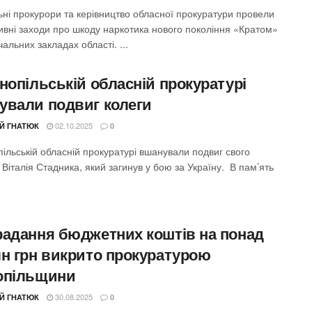
ні прокурори та керівництво обласної прокуратури провели
ивні заходи про шкоду наркотика нового покоління «Кратом»
чальних закладах області. ...
нопільській обласній прокуратурі
ували подвиг колеги
02.10.2025
ІЙ ГНАТЮК
0
ільській обласній прокуратурі вшанували подвиг свого
 Віталія Стадника, який загинув у бою за Україну. В пам’ять
радання бюджетних коштів на понад
лн грн викрито прокуратурою
опільщини
30.08.2025
ІЙ ГНАТЮК
0