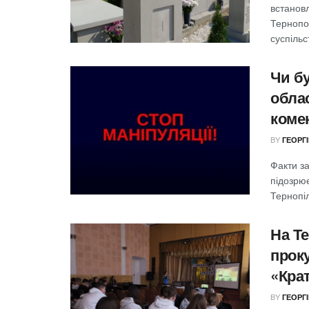
встанов
Тернопо
суспільст
Чи б
обла
коме
BY
ГЕОРГ
Факти з
підозрює
Тернопіл
На Т
прок
«Кра
BY
ГЕОРГ