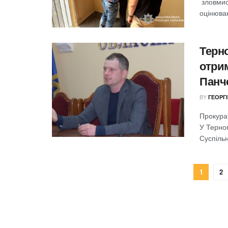
зловмисн
оцінюван
Терн
отрим
Панч
BY
ГЕОРГ
Прокура
У Терноп
Суспільн
1
2