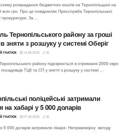
 схему розкрадання бюджетних коштів на Тернопільщині на
0 млн грн. Про це повідомляє Пресслужба Тернопільської
 прокуратури. За ...
ль Тернопільського району за гроші
в зняти з розшуку у системі Оберіг
14.08.2025
ІЙ ГНАТЮК
0
Тернопільського району підозрюється в отриманні 2000 євро
 посадовців ТЦК та СП у знятті з розшуку у системі ...
опільські поліцейські затримали
я на хабарі у 5 000 доларів
07.08.2025
ІЙ ГНАТЮК
0
рі 5 000 доларів затримали лікаря. Неправомірну вигоду