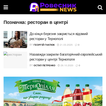
Позначка:
ресторан в центрі
До кінця березня закриється відомий
ресторан у Тернополі
BY
ГЕОРГІЙ ГНАТЮК
21.03.2025
0
Назавжди закрили багаторічний європейський
ресторан у центрі Тернополя
BY
ОСТАП ПЕТРЕНКО
29.10.2020
0