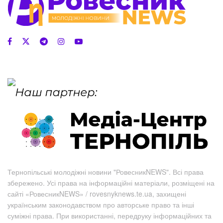
Тернопільські молодіжні новини "РовесникNEWS". Всі права
збережено. Усі права на інформаційні матеріали, розміщені на
сайті «РовесникNEWS» / rovesnyknews.te.ua, захищені
українським законодавством про авторське право та інші
суміжні права. При використанні, передруку інформаційних та