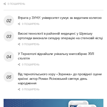
0 ПОШИРЕНЬ
Втрата у ЗУНУ: університет сумує за видатним колегою
0 ПОШИРЕНЬ
Високі технології в районній медицині: у Шумську
ортопеди виконали складну операцію на стегновій кістці
0 ПОШИРЕНЬ
У Тернополі віднайшли унікальну книгозбірню XVII
століття
0 ПОШИРЕНЬ
Від тернопільського хору «Зоринка» до провідної сцени
країни: актор Роман Ясіновський святкує день
народження
0 ПОШИРЕНЬ