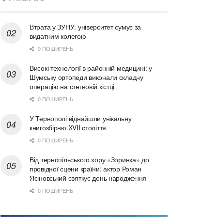
Втрата у ЗУНУ: університет сумує за
видатним колегою
0 ПОШИРЕНЬ
Високі технології в районній медицині: у
Шумську ортопеди виконали складну
операцію на стегновій кістці
0 ПОШИРЕНЬ
У Тернополі віднайшли унікальну
книгозбірню XVII століття
0 ПОШИРЕНЬ
Від тернопільського хору «Зоринка» до
провідної сцени країни: актор Роман
Ясіновський святкує день народження
0 ПОШИРЕНЬ