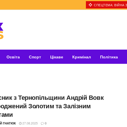
СПЕЦТЕМА: ВІЙНА З
Освіта
Спорт
Цікаве
Кримінал
Політика
сник з Тернопільщини Андрій Вовк
роджений Золотим та Залізним
тами
27.08.2025
ІЙ ГНАТЮК
0