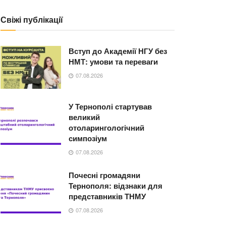
Свіжі публікації
Вступ до Академії НГУ без
НМТ: умови та переваги
07.08.2026
У Тернополі стартував
великий
отоларингологічний
симпозіум
07.08.2026
Почесні громадяни
Тернополя: відзнаки для
представників ТНМУ
07.08.2026