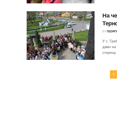
На че
Терн
BY
ГЕОРГ
У с. Гр
дзвін на
сторінці .
1