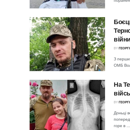
пораненн
Боєц
Терн
війни
BY
ГЕОРГ
З перших
ОМБ Вол
На Те
війс
BY
ГЕОРГ
Доньці в
поперед
горе в ...