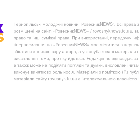
Тернопільські молодіжні новини "РовесникNEWS". Всі права з
розміщені на сайті «РовесникNEWS» / rovesnyknews.te.ua, з
право та інші суміжні права. При використанні, передруку ін
гіперпосилання на «РовесникNEWS» має міститися в першому 
збігатися з точкою зору автора, а усі опубліковані матеріали 
висвітлення теми, про яку йдеться. Редакція не відповідає з
а також може не поділяти погляди та думки, висловлені чита
виконує винятково роль носія. Матеріали з поміткою (R) пуб
матеріали сайту rovesnyk.te.ua є інтелектуальною власністю