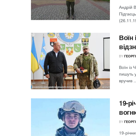
Андрій 
Підгаєць
(26.11.1
Воїн 
відзн
BY
ГЕОРГ
Воїн із 
пишуть 
вручив ..
19-рі
вогн
BY
ГЕОРГ
19-річни