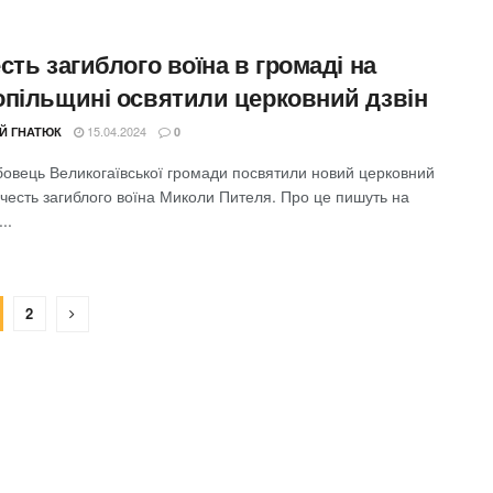
сть загиблого воїна в громаді на
опільщині освятили церковний дзвін
15.04.2024
ІЙ ГНАТЮК
0
абовець Великогаївської громади посвятили новий церковний
 честь загиблого воїна Миколи Пителя. Про це пишуть на
..
2