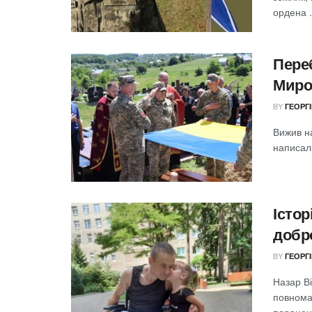
ордена .
Переб
Миро
BY
ГЕОРГ
Вижив на
написали
Істор
добр
BY
ГЕОРГ
Назар В
повнома