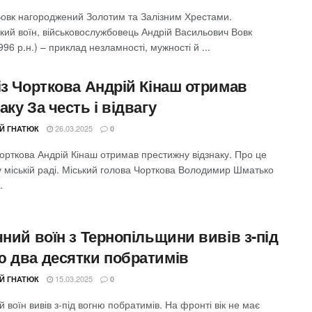
Вовк нагороджений Золотим та Залізним Хрестами.
кий воїн, військовослужбовець Андрій Васильович Вовк
996 р.н.) – приклад незламності, мужності й ...
із Чорткова Андрій Кінаш отримав
аку За честь і відвагу
26.03.2025
ІЙ ГНАТЮК
0
Чорткова Андрій Кінаш отримав престижну відзнаку. Про це
у міській раді. Міський голова Чорткова Володимир Шматько
.
чний воїн з Тернопільщини вивів з-під
ю два десятки побратимів
15.03.2025
ІЙ ГНАТЮК
0
й воїн вивів з-під вогню побратимів. На фронті вік не має