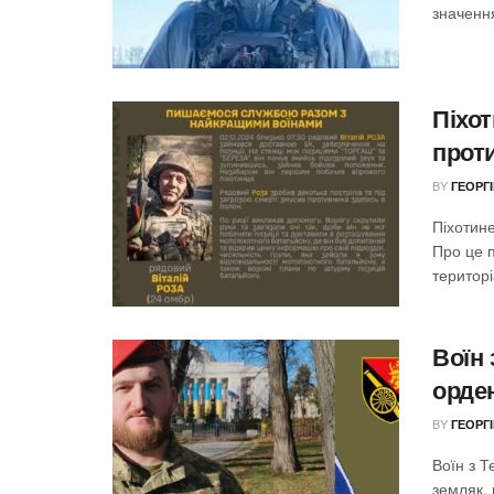
значення
Піхо
прот
BY
ГЕОРГ
Піхотин
Про це 
територі
Воїн
орде
BY
ГЕОРГ
Воїн з 
земляк,