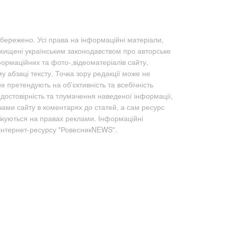
бережено. Усі права на інформаційні матеріали,
ахищені українським законодавством про авторське
формаційних та фото-,відеоматеріалів сайту,
абзаці тексту. Точка зору редакції може не
не претендують на об'єктивність та всебічність
а достовірність та тлумачення наведеної інформації,
чами сайту в коментарях до статей, а сам ресурс
лікуються на правах реклами. Інформаційні
 інтернет-ресурсу "РовесникNEWS".