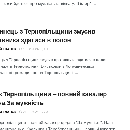
, коли йдеться про мужність та відвагу. В історії ...
тинець з Тернопільщини змусив
ивника здатися в полон
13.12.2024
ІЙ ГНАТЮК
0
ець з Тернопільщини змусив противника здатися в полон.
пишуть Тернополяни. Військовий з Лопушненської
альної громади, що на Тернопільщині, ...
 з Тернопільщини – повний кавалер
на За мужність
21.11.2024
ІЙ ГНАТЮК
0
Тернопільщини - повний кавалер ордена "За Мужність". Наш
 мешканець с. Кровинки з Теребовлянщини - повний кавалер