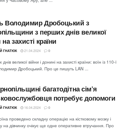
я у Часовому Яру, але ...
ь Володимир Дробоцький з
опільщини з перших днів великої
 на захисті країни
21.04.2024
ІЙ ГНАТЮК
0
 днів великої війни і донині на захисті країни: воїн із 110-ї
одимир Дробоцький. Про це пишуть LAN ...
рнопільщині багатодітна сім’я
ьковослужбовця потребує допомоги
16.04.2024
ІЙ ГНАТЮК
0
оїна проведено складну операцію на кістковому мозку і
у на дівчинку очікує ще одне оперативне втручання. Про