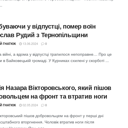
..
уваючи у відпустці, помер воїн
слав Рудий з Тернопільщини
13.06.2024
ІЙ ГНАТЮК
0
 війні, а вдома у відпустці трапилося непоправне… Про це
 в Байковецькій громаді. У Курниках схилені у скорботі ...
ія Назара Вікторовського, який пішов
овольцем на фронт та втратив ноги
02.05.2024
ІЙ ГНАТЮК
0
ікторовський пішов добровольцем на фронт у перші дні
сштабного вторгнення. Чоловік втратив ноги після