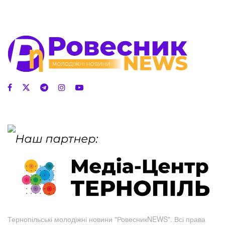
Тернопільські молодіжні новини "РовесникNEWS". Всі права