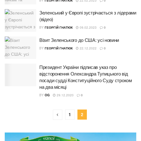
BY
ГЕОРГІЙ ГНАТЮК
22.02.2023
0
Зеленський у Європі зустрічається з лідерами
(відео)
BY
ГЕОРГІЙ ГНАТЮК
09.02.2023
0
Візит Зеленського до США: усі новини
BY
ГЕОРГІЙ ГНАТЮК
22.12.2022
0
Президент України підписав указ про
відсторонення Олександра Тупицького від
посади судді Конституційного Суду строком
на два місяці
BY
OG
29.12.2020
0
1
2