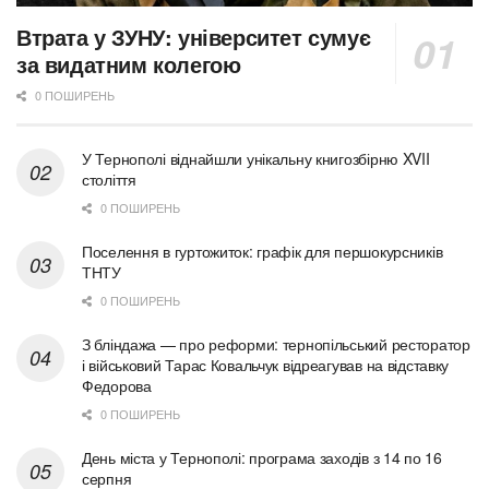
Втрата у ЗУНУ: університет сумує
за видатним колегою
0 ПОШИРЕНЬ
У Тернополі віднайшли унікальну книгозбірню XVII
століття
0 ПОШИРЕНЬ
Поселення в гуртожиток: графік для першокурсників
ТНТУ
0 ПОШИРЕНЬ
З бліндажа — про реформи: тернопільський ресторатор
і військовий Тарас Ковальчук відреагував на відставку
Федорова
0 ПОШИРЕНЬ
День міста у Тернополі: програма заходів з 14 по 16
серпня