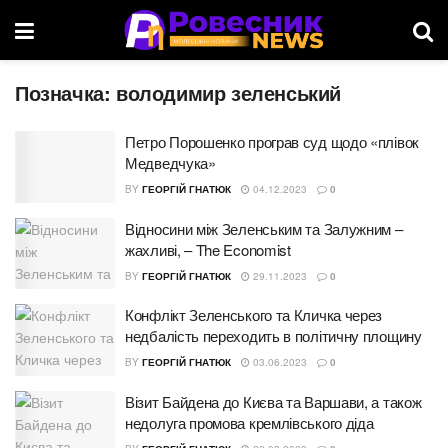
Позначка:
володимир зеленський
Петро Порошенко програв суд щодо «плівок
Медведчука»
BY
ГЕОРГІЙ ГНАТЮК
04.12.2023
0
Відносини між Зеленським та Залужним –
жахливі, – The Economist
BY
ГЕОРГІЙ ГНАТЮК
29.11.2023
0
Конфлікт Зеленського та Кличка через
недбaлість переходить в політичну площину
BY
ГЕОРГІЙ ГНАТЮК
03.06.2023
0
Візит Байдена до Києва та Варшави, а також
недолуга промова кремлівського діда