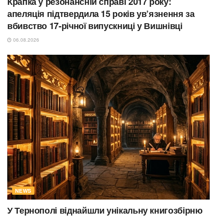
Крапка у резонансній справі 2017 року:
апеляція підтвердила 15 років ув’язнення за
вбивство 17-річної випускниці у Вишнівці
06.08.2026
NEWS
У Тернополі віднайшли унікальну книгозбірню