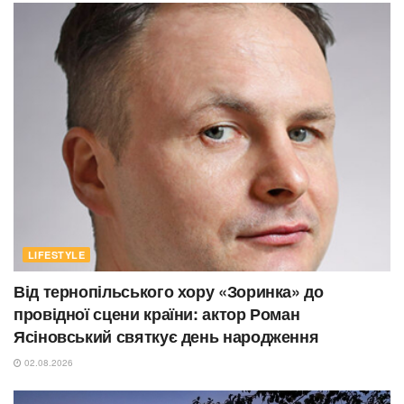
LIFESTYLE
Від тернопільського хору «Зоринка» до
провідної сцени країни: актор Роман
Ясіновський святкує день народження
02.08.2026