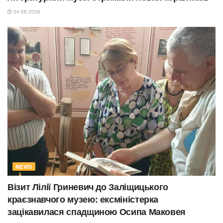
04.08.2026
NEWS
Візит Лілії Гриневич до Заліщицького
краєзнавчого музею: ексміністерка
зацікавилася спадщиною Осипа Маковея