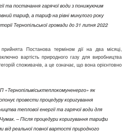
гії та постачання гарячої води з понижуючим
вний тариф, а тариф на рівні минулого року
иторії Тернопільської громади до 31 липня 2022
прийнята Постанова терміном дії на два місяці,
включно вартість природного газу для виробництва
тегорій споживачів, а це означає, що вона орієнтовно
 КП «Тернопільміськтеплокомуненерго» як
опонує провести процедуру коригування
ництва теплової енергії та гарячої води для
 Чумак. – Після процедури коригування тарифи
и від реальної повної вартості природного