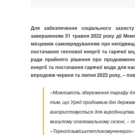
Для забезпечення соціального захист
завершенням 31 травня 2022 року дії Мем
місцевим самоврядуванням про непідвищен
постачання теплової енергії та гарячої в
ради прийнято рішення про продовження
енергії та постачання гарячої води для н
впродовж червня та липня 2022 року, – п
«Можливість збереження тарифу для 
тим, що Уряд продовжив дію державн
використовується для виробництва те
минулому опалювальному сезоні, – 
«Тернопільміськтеплокомуненерго» 