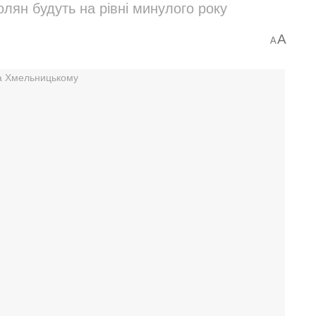
лян будуть на рівні минулого року
A
A