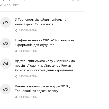
0 ПОШИРЕНЬ
У Тернополі віднайшли унікальну
книгозбірню XVII століття
0 ПОШИРЕНЬ
Графіки навчання 2026-2027: важлива
інформація для студентів
0 ПОШИРЕНЬ
Від тернопільського хору «Зоринка» до
провідної сцени країни: актор Роман
Ясіновський святкує день народження
0 ПОШИРЕНЬ
Вакансія директора дитсадка №10 у
Тернополі: як подати заявку
0 ПОШИРЕНЬ