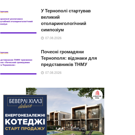
У Тернополі стартував
великий
отоларингологічний
симпозіум
07.08.2026
Почесні громадяни
Тернополя: відзнаки для
представників ТНМУ
07.08.2026