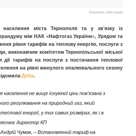
Опалення. Ілюстрація
у населення міста Тернополя та у зв’язку із
орандуму між НАК «Нафтогаз України», Урядом та
ня рівня тарифів на теплову енергію, послуги з
оди, виконавчим комітетом Тернопільської міської
 дії тарифів на послуги з постачання теплової
аселення на рівні минулого опалювального сезону
овідомила
Доба
.
населення не вище існуючої ціни пов’язана з
ого регулювання на природний газ, який
плової енергії, у тих самих розмірах, як і в
пояснює директор КП
Андрій Чумак, – Встановлений тариф на