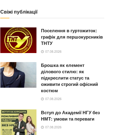
Свіжі публікації
Поселення в гуртожиток:
графік для першокурсників
ТНТУ
07.08.2026
Брошка як елемент
ділового стилю: як
підкреслити статус та
оживити строгий офісний
костюм
07.08.2026
Вступ до Академії НГУ без
НМТ: умови та переваги
07.08.2026