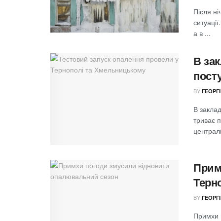
Після ні
ситуації
а в ...
В за
пост
BY
ГЕОРГ
В закла
триває п
централі
Прим
Терн
BY
ГЕОРГ
Примхи 