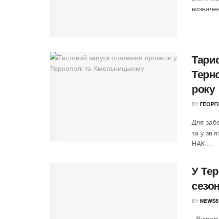
визначен
Тариф
Терн
року
BY
ГЕОРГ
Для заб
та у зв’
НАК ...
У Те
сезо
BY
NEWS5
- Відпо