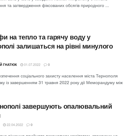
ня та затвердження фіксованих обсягів природного ...
и на тепло та гарячу воду у
ополі залишаться на рівні минулого
01.07.2022
ІЙ ГНАТЮК
0
езпечення соціального захисту населення міста Тернополя
язку із завершенням 31 травня 2022 року дії Меморандуму між
рнополі завершують опалювальний
н
22.04.2022
0
відне рішення прийнято виконавчим комітетом, зважаючи на