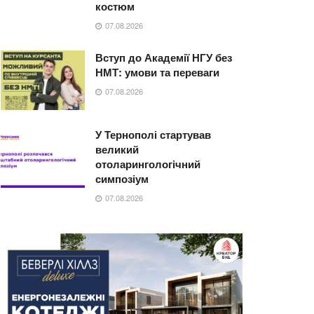
костюм
07.08.2026
Вступ до Академії НГУ без
НМТ: умови та переваги
07.08.2026
У Тернополі стартував
великий
отоларингологічний
симпозіум
07.08.2026