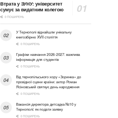
Втрата у ЗУНУ: університет
сумує за видатним колегою
0 ПОШИРЕНЬ
У Тернополі віднайшли унікальну
книгозбірню XVII століття
0 ПОШИРЕНЬ
Графіки навчання 2026-2027: важлива
інформація для студентів
0 ПОШИРЕНЬ
Від тернопільського хору «Зоринка» до
провідної сцени країни: актор Роман
Ясіновський святкує день народження
0 ПОШИРЕНЬ
Вакансія директора дитсадка №10 у
Тернополі: як подати заявку
0 ПОШИРЕНЬ