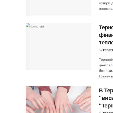
чотири 
опалювал
Терн
фіна
тепл
BY
ГЕОРГ
Тернопі
централ
безпеки
Гранту ві
В Те
“вис
“Тер
BY