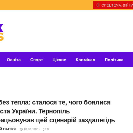
СПЕЦТЕМА: ВІЙНА
Освіта
Спорт
Цікаве
Кримінал
Політика
без тепла: сталося те, чого боялися
іста України. Тернопіль
рацьовував цей сценарій заздалегідь
10.01.2026
ІЙ ГНАТЮК
0