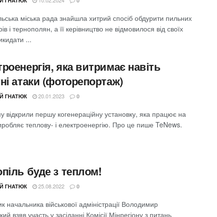
ІЙ ГНАТЮК
0
льська міська рада знайшла хитрий спосіб обдурити пильних
ів і тернополян, а її керівництво не відмовилося від своїх
икидати ...
роенергія, яка витримає навіть
ні атаки (фоторепортаж)
20.01.2023
ІЙ ГНАТЮК
0
у відкрили першу когенераційну установку, яка працює на
виробляє теплову- і електроенергію. Про це пише TeNews.
піль буде з теплом!
25.08.2022
ІЙ ГНАТЮК
0
к начальника військової адміністрації Володимир
ий взяв участь у засіданні Комісії Мінрегіону з питань