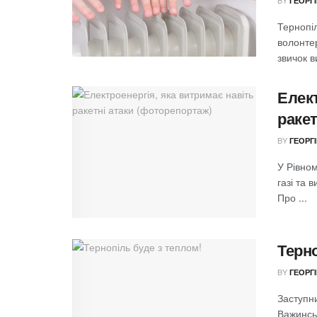
ГЕОРГ
Тернопі
волонтер
звичок в
Елект
ракет
BY
ГЕОРГ
У Рівном
газі та 
Про ...
Терно
BY
ГЕОРГ
Заступни
Важинськ