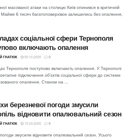
чної масованої атаки на столицю Київ опинився в критичній
. Майже 6 тисяч багатоповерхівок залишились без опалення,
кладах соціальної сфери Тернополя
упово включають опалення
05.10.2025
ІЙ ГНАТЮК
0
дах Тернополя поступово включають опалення. У Тернополі
оетапне підключення об’єктів соціальної сфери до системи
зованого опалення. Станом на ...
хи березневої погоди змусили
опіль відновити опалювальний сезон
15.03.2025
ІЙ ГНАТЮК
0
погоди змусили відновити опалювальний сезон. Усього