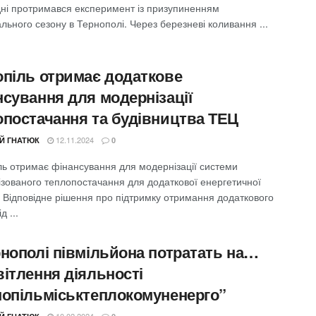
дні протримався експеримент із призупиненням
ьного сезону в Тернополі. Через березневі коливання ...
опіль отримає додаткове
нсування для модернізації
опостачання та будівництва ТЕЦ
12.11.2024
ІЙ ГНАТЮК
0
ль отримає фінансування для модернізації системи
ізованого теплопостачання для додаткової енергетичної
. Відповідне рішення про підтримку отримання додаткового
д ...
рнополі півмільйона потратать на…
вітлення діяльності
нопільміськтеплокомуненерго”
10.02.2024