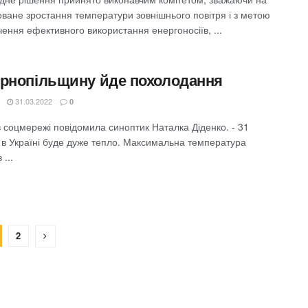
оване зростання температури зовнішнього повітря і з метою
ення ефективного використання енергоносіїв, ...
ернопільщину йде похолодання
31.03.2022
0
 соцмережі повідомила синоптик Наталка Діденко. - 31
 в Україні буде дуже тепло. Максимальна температура
 ...
2