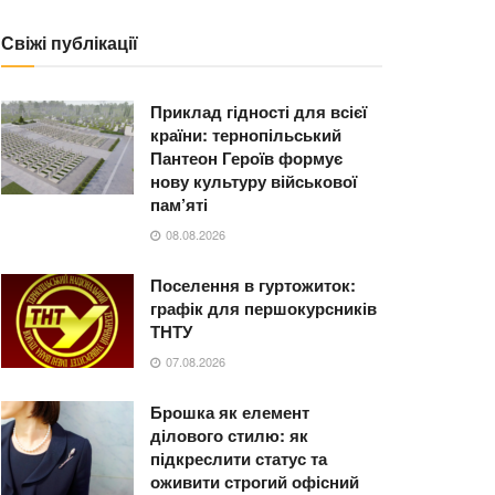
Свіжі публікації
Приклад гідності для всієї
країни: тернопільський
Пантеон Героїв формує
нову культуру військової
пам’яті
08.08.2026
Поселення в гуртожиток:
графік для першокурсників
ТНТУ
07.08.2026
Брошка як елемент
ділового стилю: як
підкреслити статус та
оживити строгий офісний