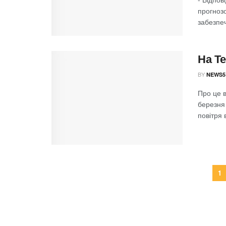
прогноз
забезпеч
На Т
BY
NEWS5
Про це в
березня
повітря в
1