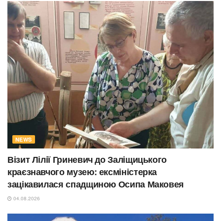
NEWS
Візит Лілії Гриневич до Заліщицького
краєзнавчого музею: ексміністерка
зацікавилася спадщиною Осипа Маковея
04.08.2026