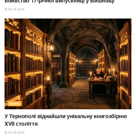
вбивство 17-річної випускниці у Вишнівці
06.08.2026
NEWS
У Тернополі віднайшли унікальну книгозбірню
XVII століття
05.08.2026