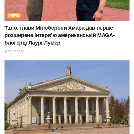
NEWS
Т.в.о. глави Міноборони Хмара дав перше
розширене інтерв’ю американській MAGA-
блогерці Лаурі Лумер
29.07.2026