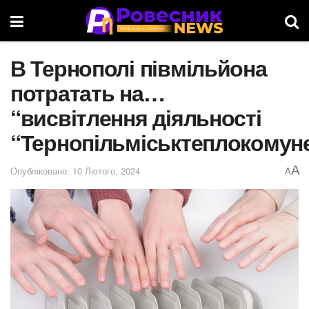
В Тернополі півмільйона
потратать на…
“висвітлення діяльності
“Тернопільміськтеплокомун
A
Опубліковано: 10 Лютого, 2024
A