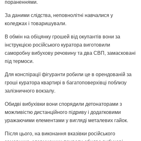
пораненнями.
За даними слідства, неповнолітні навчалися у
коледжах і товаришували.
В обмін на обіцянку грошей від окупантів вони за
інструкцією російського куратора виготовили
саморобну вибухову речовину та два СВП, замасковані
під термоси.
Для конспірації фігуранти робили це в орендованій за
гроші куратора квартирі в багатоповерхівці поблизу
залізничного вокзалу.
Обидві вибухівки вони спорядили детонаторами з
можливістю дистанційного підриву і додатковими
уражаючими елементами у вигляді металевих гайок.
Після цього, на виконання вказівки російського