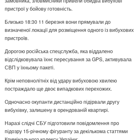
замовника, зловмисники привели обидва вибухові
пристрої у бойову готовність.
Близько 18:30 11 березня вони прямували до
визначеної локації для розміщення одного із вибухових
пристроїв.
Дорогою російська спецслужба, яка віддалено
відслідковувала їхнє пересування за GPS, активувала
СВП у їхньому пакеті.
Крім неповнолітніх від удару вибуховою хвилею
постраждало ще двоє випадкових перехожих.
Одночасно окупанти дистанційно підірвали другу
вибухівку, залишену в орендованій квартирі.
Наразі слідчі СБУ підготовили повідомлення про
підозру 15-річному фігуранту за декількома статтями
Кримінального кодексу України: