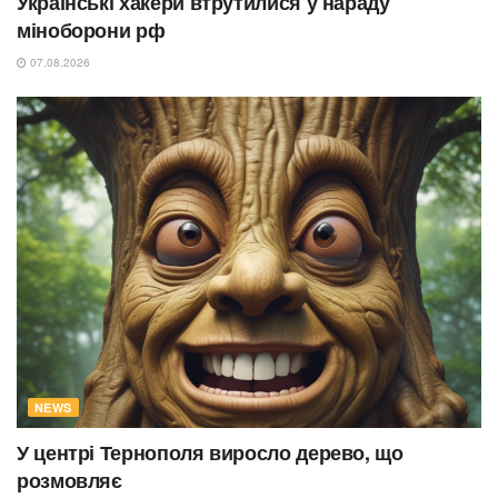
Українські хакери втрутилися у нараду
міноборони рф
07.08.2026
NEWS
У центрі Тернополя виросло дерево, що
розмовляє