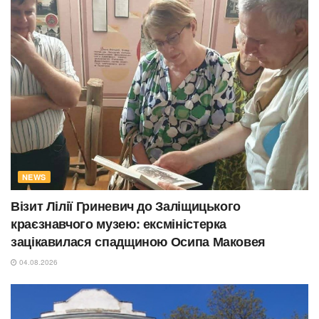
NEWS
Візит Лілії Гриневич до Заліщицького
краєзнавчого музею: ексміністерка
зацікавилася спадщиною Осипа Маковея
04.08.2026