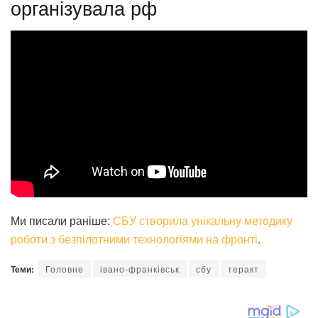
організувала рф
Ми писали раніше:
СБУ створила унікальну методику
роботи з безпілотними технологіями на фронті
.
Теми:
Головне
івано-франківськ
сбу
теракт