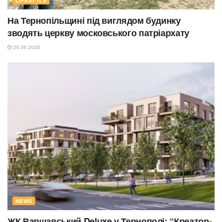
LIFESTYLE
На Тернопільщині під виглядом будинку
зводять церкву московського патріархату
20.06.2025
NEWS
ЖК Варшавський Deluxe у Тернополі: “Креатор-