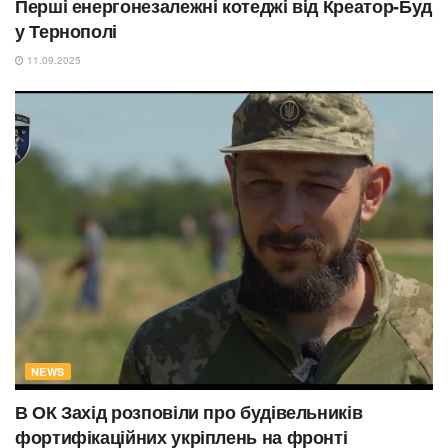
Перші енергонезалежні котеджі від Креатор-Буд
у Тернополі
11.09.2025
NEWS
В ОК Захід розповіли про будівельників
фортифікаційних укріплень на фронті