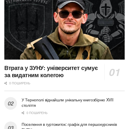
Втрата у ЗУНУ: університет сумує
за видатним колегою
0 ПОШИРЕНЬ
У Тернополі віднайшли унікальну книгозбірню XVII
століття
0 ПОШИРЕНЬ
Поселення в гуртожиток: графік для першокурсників