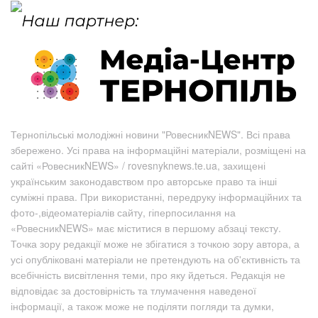
Тернопільські молодіжні новини "РовесникNEWS". Всі права
збережено. Усі права на інформаційні матеріали, розміщені на
сайті «РовесникNEWS» / rovesnyknews.te.ua, захищені
українським законодавством про авторське право та інші
суміжні права. При використанні, передруку інформаційних та
фото-,відеоматеріалів сайту, гіперпосилання на
«РовесникNEWS» має міститися в першому абзаці тексту.
Точка зору редакції може не збігатися з точкою зору автора, а
усі опубліковані матеріали не претендують на об'єктивність та
всебічність висвітлення теми, про яку йдеться. Редакція не
відповідає за достовірність та тлумачення наведеної
інформації, а також може не поділяти погляди та думки,