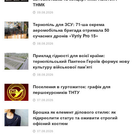
ТНМК
09.08.2026
Тернопіль для ЗСУ: 71-ша окрема
аеромобільна бригада отримала 50
сучасних дронів «Vyriy Pro 15»
08.08.2026
Приклад гідності для всієї країни:
тернопільський Пантеон Героїв формує нову
культуру військової пам’яті
08.08.2026
Поселення в гуртожиток: графік для
першокурсників ТНТУ
07.08.2026
Брошка як елемент ділового стилю: як
підкреслити статус та оживити строгий
офісний костюм
07.08.2026