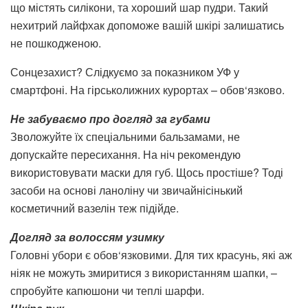
що містять силікони, та хороший шар пудри. Такий
нехитрий лайфхак допоможе вашій шкірі залишатись
не пошкодженою.
Сонцезахист? Слідкуємо за показником УФ у
смартфоні. На гірськолижних курортах – обов‘язково.
Не забуваємо про догляд за губами
Зволожуйте їх спеціальними бальзамами, не
допускайте пересихання. На ніч рекомендую
використовувати маски для губ. Щось простіше? Тоді
засоби на основі ланоліну чи звичайнісінький
косметичний вазелін теж підійде.
Догляд за волоссям узимку
Головні убори є обов‘язковими. Для тих красунь, які аж
ніяк не можуть змиритися з використанням шапки, –
спробуйте капюшони чи теплі шарфи.