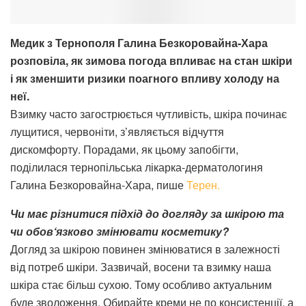
Медик з Тернополя Галина Безкоровайна-Хара
розповіла, як зимова погода впливає на стан шкіри
і як зменшити ризики поагного впливу холоду на
неї.
Взимку часто загострюється чутливість, шкіра починає
лущитися, червоніти, з’являється відчуття
дискомфорту. Порадами, як цьому запобігти,
поділилася тернопільська лікарка-дерматологиня
Галина Безкоровайна-Хара, пише
Терен.
Чи має різнитися підхід до догляду за шкірою та
чи обов‘язково змінювати косметику?
Догляд за шкірою повинен змінюватися в залежності
від потреб шкіри. Зазвичай, восени та взимку наша
шкіра стає більш сухою. Тому особливо актуальним
буде зволоження. Обирайте креми не по консистенції, а