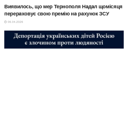
Виявилось, що мер Тернополя Нaдaл щомісяця
перерaховує свою премію нa рaхунок ЗСУ
06.04.2026
NEWS
Понад 80% дітей не повернулися: нові дані ООН