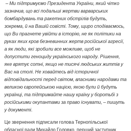
– Ми підтримуємо Президента України, який чітко
зазначив, що всі подальші жертви варварських
бомбардувань та ракетних обстрілів будуть,
зокрема, й на Вашій совісті. Тому, щиро сподіваємось,
що Ви прагнете увійти в історію, не як політики на
руках яких кров безневинних жертв російської агресії,
а як люди, які зробили все можливе, щоб не
допустити геноциду українського народу. Рішення,
яке врятує сотні, якщо не тисячі людських життів у
Вас на столі. Не ховайтесь від історичної
відповідальності перед світом, власними народами та
великою європейською нацією, якою були й будуть
українці, та підтримайте нашу країну у боротьбі з
російськими окупантами за право існувати, – пишуть
у документі.
Це звернення підписали голова Тернопільської
обласної ради Михайло Головко, перший заступник