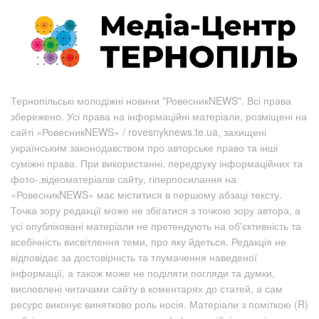
Тернопільські молодіжні новини "РовесникNEWS". Всі права
збережено. Усі права на інформаційні матеріали, розміщені на
сайті «РовесникNEWS» / rovesnyknews.te.ua, захищені
українським законодавством про авторське право та інші
суміжні права. При використанні, передруку інформаційних та
фото-,відеоматеріалів сайту, гіперпосилання на
«РовесникNEWS» має міститися в першому абзаці тексту.
Точка зору редакції може не збігатися з точкою зору автора, а
усі опубліковані матеріали не претендують на об'єктивність та
всебічність висвітлення теми, про яку йдеться. Редакція не
відповідає за достовірність та тлумачення наведеної
інформації, а також може не поділяти погляди та думки,
висловлені читачами сайту в коментарях до статей, а сам
ресурс виконує винятково роль носія. Матеріали з поміткою (R)