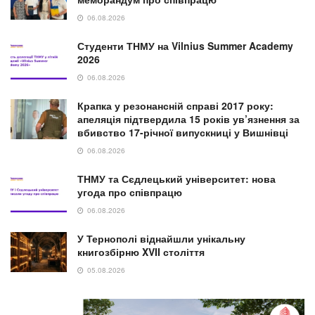
06.08.2026
Студенти ТНМУ на Vilnius Summer Academy
2026
06.08.2026
Крапка у резонансній справі 2017 року:
апеляція підтвердила 15 років ув’язнення за
вбивство 17-річної випускниці у Вишнівці
06.08.2026
ТНМУ та Сєдлецький університет: нова
угода про співпрацю
06.08.2026
У Тернополі віднайшли унікальну
книгозбірню XVII століття
05.08.2026