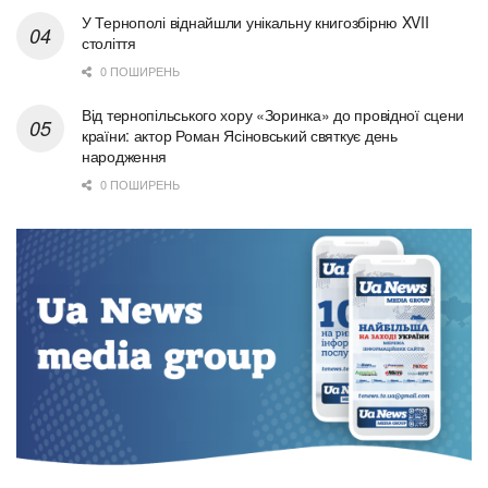
У Тернополі віднайшли унікальну книгозбірню XVII
століття
0 ПОШИРЕНЬ
Від тернопільського хору «Зоринка» до провідної сцени
країни: актор Роман Ясіновський святкує день
народження
0 ПОШИРЕНЬ