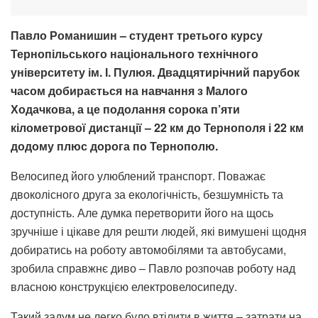
Павло Романишин – студент третього курсу
Тернопільського національного технічного
університету ім. І. Пулюя. Двадцятирічний парубок
часом добирається на навчання з Малого
Ходачкова, а це подолання сорока п’яти
кілометрової дистанції – 22 км до Тернополя і 22 км
додому плюс дорога по Тернополю.
Велосипед його улюблений транспорт. Поважає
двоколісного друга за екологічність, безшумність та
доступність. Але думка перетворити його на щось
зручніше і цікаве для решти людей, які вимушені щодня
добиратись на роботу автомобілями та автобусами,
зробила справжнє диво – Павло розпочав роботу над
власною конструкцією електровелосипеду.
Такий задум не легко було втілити в життя – затрати на