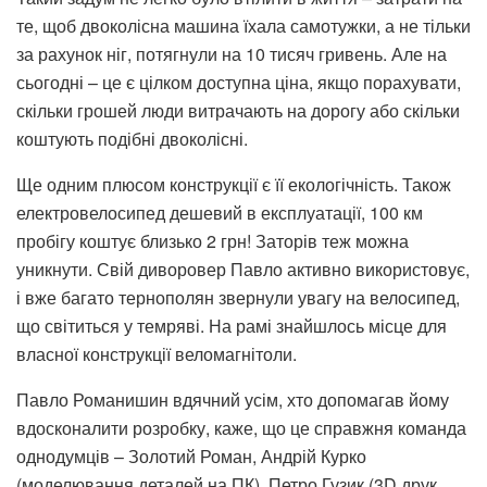
те, щоб двоколісна машина їхала самотужки, а не тільки
за рахунок ніг, потягнули на 10 тисяч гривень. Але на
сьогодні – це є цілком доступна ціна, якщо порахувати,
скільки грошей люди витрачають на дорогу або скільки
коштують подібні двоколісні.
Ще одним плюсом конструкції є її екологічність. Також
електровелосипед дешевий в експлуатації, 100 км
пробігу коштує близько 2 грн! Заторів теж можна
уникнути. Свій диворовер Павло активно використовує,
і вже багато тернополян звернули увагу на велосипед,
що світиться у темряві. На рамі знайшлось місце для
власної конструкції веломагнітоли.
Павло Романишин вдячний усім, хто допомагав йому
вдосконалити розробку, каже, що це справжня команда
однодумців – Золотий Роман, Андрій Курко
(моделювання деталей на ПК), Петро Гузик (3D друк