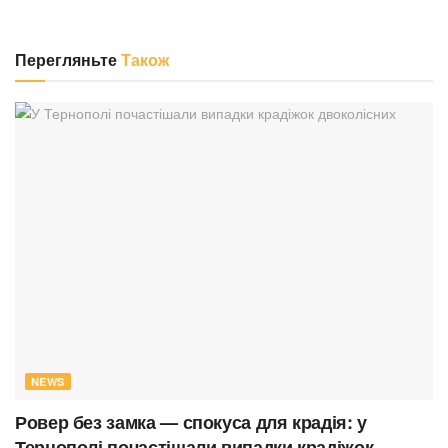
Перегляньте
Також
NEWS
Ровер без замка — спокуса для крадія: у
Тернополі почастішали випадки крадіжок