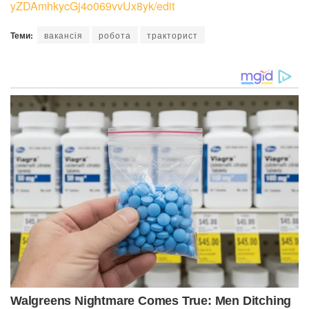
yZDAmhkycGj4o069vvUx8yk/edit
Теми:
вакансія
робота
тракторист