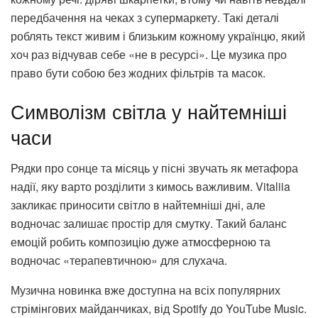
передбачення на чеках з супермаркету. Такі деталі
роблять текст живим і близьким кожному українцю, який
хоч раз відчував себе «не в ресурсі». Це музика про
право бути собою без жодних фільтрів та масок.
Символізм світла у найтемніші
часи
Рядки про сонце та місяць у пісні звучать як метафора
надії, яку варто розділити з кимось важливим. Vitaliia
закликає приносити світло в найтемніші дні, але
водночас залишає простір для смутку. Такий баланс
емоцій робить композицію дуже атмосферною та
водночас «терапевтичною» для слухача.
Музична новинка вже доступна на всіх популярних
стрімінгових майданчиках, від Spotify до YouTube Music.