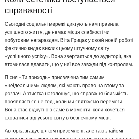
справжності
Сьогодні соціальні мережі диктують нам правила
успішного життя, де немає місця слабкості чи
побутовим негараздам. Віта Грицак у своїй новій роботі
фактично кидає виклик цьому штучному світу
«успішного успіху». Вона звертається до аудиторії, яка
втомилася вдавати, що у неї все завжди під контролем.
Пісня «Ти приходь» присвячена тим самим
«неідеальним» людям, які мають право на втому та
розпач. Артистка наголошує, що справжня близькість
проявляється не тоді, коли ми святкуємо перемоги.
Вона стає відчутною саме в моменти, коли хочеться
сховатися від усього світу в безпечному місці.
Авторка згадує цілком приземлені, але такі знайомі
кожному речі: діряві шкарпетки, втому чи навіть невдалі