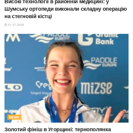
Високі технології в районній медицині: у
Шумську ортопеди виконали складну операцію
на стегновій кістці
31.07.2026
NEWS
Золотий фініш в Угорщині: тернополянка