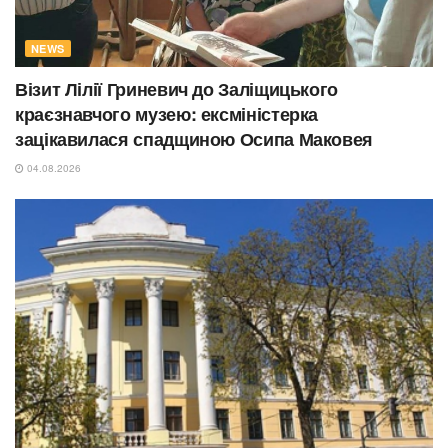
NEWS
Візит Лілії Гриневич до Заліщицького
краєзнавчого музею: ексміністерка
зацікавилася спадщиною Осипа Маковея
04.08.2026