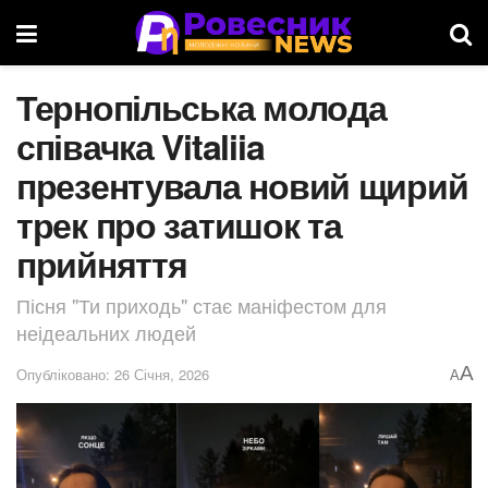
Тернопільська молода
співачка Vitaliia
презентувала новий щирий
трек про затишок та
прийняття
Пісня "Ти приходь" стає маніфестом для
неідеальних людей
A
Опубліковано: 26 Січня, 2026
A