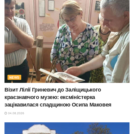
NEWS
Візит Лілії Гриневич до Заліщицького
краєзнавчого музею: ексміністерка
зацікавилася спадщиною Осипа Маковея
04.08.2026