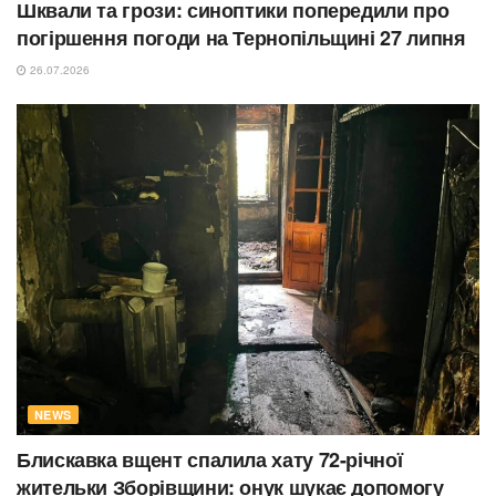
Шквали та грози: синоптики попередили про
погіршення погоди на Тернопільщині 27 липня
26.07.2026
NEWS
Блискавка вщент спалила хату 72-річної
жительки Зборівщини: онук шукає допомогу