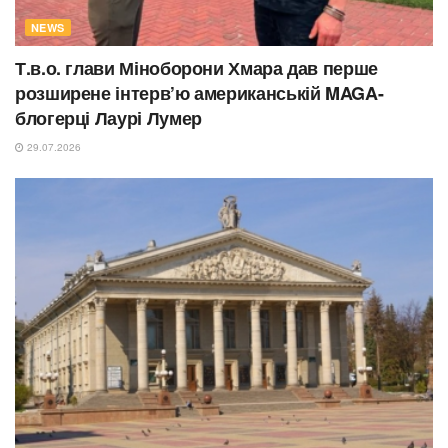
NEWS
Т.в.о. глави Міноборони Хмара дав перше
розширене інтерв’ю американській MAGA-
блогерці Лаурі Лумер
29.07.2026