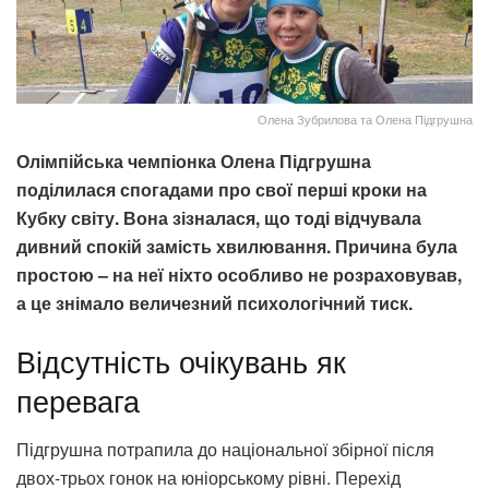
Олена Зубрилова та Олена Підгрушна
Олімпійська чемпіонка Олена Підгрушна
поділилася спогадами про свої перші кроки на
Кубку світу. Вона зізналася, що тоді відчувала
дивний спокій замість хвилювання. Причина була
простою – на неї ніхто особливо не розраховував,
а це знімало величезний психологічний тиск.
Відсутність очікувань як
перевага
Підгрушна потрапила до національної збірної після
двох-трьох гонок на юніорському рівні. Перехід