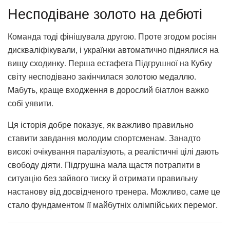
Несподіване золото на дебюті
Команда тоді фінішувала другою. Проте згодом росіян
дискваліфікували, і українки автоматично піднялися на
вищу сходинку. Перша естафета Підгрушної на Кубку
світу несподівано закінчилася золотою медаллю.
Мабуть, краще входження в дорослий біатлон важко
собі уявити.
Ця історія добре показує, як важливо правильно
ставити завдання молодим спортсменам. Занадто
високі очікування паралізують, а реалістичні цілі дають
свободу діяти. Підгрушна мала щастя потрапити в
ситуацію без зайвого тиску й отримати правильну
настанову від досвідченого тренера. Можливо, саме це
стало фундаментом її майбутніх олімпійських перемог.