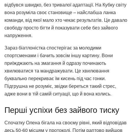
відбувся швидко, без тривалої адаптації. На Кубку світу
вона розуміла своє становище – найслабша ланка
команди, від якої мало хто чекає результатів. Це давало
свободу просто бігти й показувати себе без зайвого
напруження.
Зараз біатлоністка спостерігає за молодими
спортсменами і бачить зовсім іншу картину. Вони
приїжджають на змагання й одразу починають
хвилюватися та мандражувати. Це хвилювання
буквально перекриває їм кисень під час гонки.
Підгрушна не розуміє, звідки береться такий стрес,
адже вони в тій самій ситуації, що й вона колись.
Перші успіхи без зайвого тиску
Спочатку Олена бігала на своєму рівні, який відповідав
десь 50-60 місцям у протоколі. Потім раптово вийшов