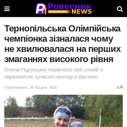
Тернопільська Олімпійська
чемпіонка зізналася чому
не хвилювалася на перших
змаганнях високого рівня
Олена Підгрушна порівняла свій спокій із
нервозністю сучасної молоді в біатлоні
A
Опубліковано: 26 Грудня, 2025
A