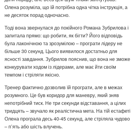
Олена розуміла, що їй потрібна одна чітка інструкція, а
не десяток порад одночасно.
Тоді вона звернулася до покійного Романа Зубрилова і
запитала прямо: що робити, як бігти? Його відповідь
була лаконічною та зрозумілою – програти лідеру не
більше 30 секунд. Цього виявилося достатньо для
ясності завдання. Зубрилов пояснив, що вона не зможе
конкурувати ходом із лідерами, але має йти своїм
темпом і стріляти якісно.
Тренер фактично дозволив їй програти, але в межах
розумного. Це був коридор для маневру, який зняв
непотрібний тиск. Не три секунди відставання, а цілих
тридцять – звучало як реалістична мета. На тій естафеті
Олена програла десь 40-45 секунд, але стріляла чудово
– п’ять або шість влучень.