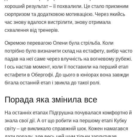
хороший результат – її похвалили. Це стало приємним
сюрпризом та додатковою мотивацією. Через якийсь
час знову вдалося вистрілити, знову отримала
схвалення від тренерів.
Окремою перевагою Олени була стрільба. Коли
потрібно було визначити склад на естафету, вибір часто
падав на неї саме через влучність на вогневому рубежі.
І ось настав момент, коли її поставили на перший етап
естафети в Обергофі. До цього в юніорах вона завжди
бігала останній етап і звикла до такої ролі.
Порада яка змінила все
На останніх етапах Підгрушна почувалася комфортно й
знала свої дії. А от що робити на першому етапі Кубку
світу – це викликало справжній шок. Кожен намагався
дати пораду, але весь цей шум тільки заплутував.