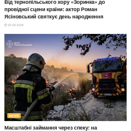
Від тернопільського хору «Зоринка» до
провідної сцени країни: актор Роман
Ясіновський святкує день народження
02.08.2026
NEWS
Масштабні займання через спеку: на