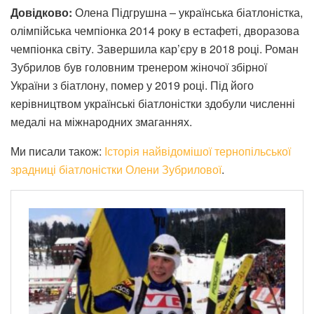
Довідково:
Олена Підгрушна – українська біатлоністка,
олімпійська чемпіонка 2014 року в естафеті, дворазова
чемпіонка світу. Завершила кар’єру в 2018 році. Роман
Зубрилов був головним тренером жіночої збірної
України з біатлону, помер у 2019 році. Під його
керівництвом українські біатлоністки здобули численні
медалі на міжнародних змаганнях.
Ми писали також:
Історія найвідомішої тернопільської
зрадниці біатлоністки Олени Зубрилової
.