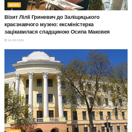
NEWS
Візит Лілії Гриневич до Заліщицького
краєзнавчого музею: ексміністерка
зацікавилася спадщиною Осипа Маковея
04.08.2026
NEWS