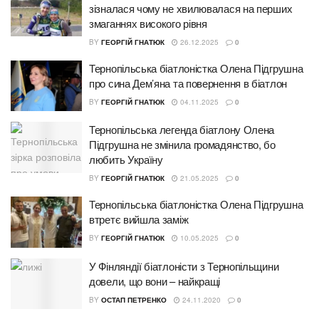
зізналася чому не хвилювалася на перших
змаганнях високого рівня
BY
ГЕОРГІЙ ГНАТЮК
26.12.2025
0
Тернопільська біатлоністка Олена Підгрушна
про сина Дем’яна та повернення в біатлон
BY
ГЕОРГІЙ ГНАТЮК
04.11.2025
0
Тернопільська легенда біатлону Олена
Підгрушна не змінила громадянство, бо
любить Україну
BY
ГЕОРГІЙ ГНАТЮК
21.05.2025
0
Тернопільська біатлоністка Олена Підгрушна
втретє вийшла заміж
BY
ГЕОРГІЙ ГНАТЮК
10.05.2025
0
У Фінляндії біатлоністи з Тернопільщини
довели, що вони – найкращі
BY
ОСТАП ПЕТРЕНКО
24.11.2020
0