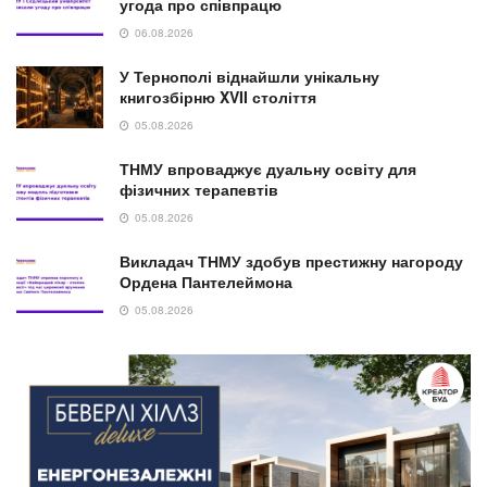
угода про співпрацю
06.08.2026
У Тернополі віднайшли унікальну
книгозбірню XVII століття
05.08.2026
ТНМУ впроваджує дуальну освіту для
фізичних терапевтів
05.08.2026
Викладач ТНМУ здобув престижну нагороду
Ордена Пантелеймона
05.08.2026