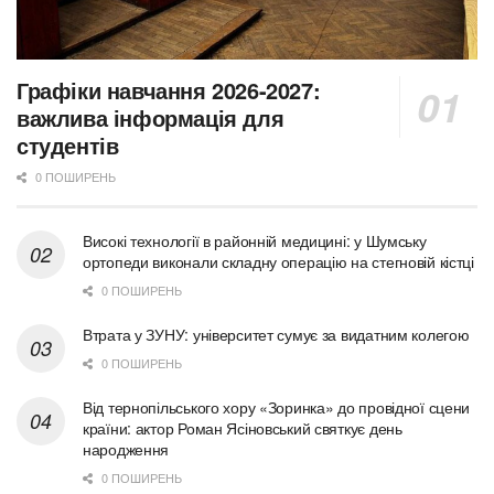
Графіки навчання 2026-2027:
важлива інформація для
студентів
0 ПОШИРЕНЬ
Високі технології в районній медицині: у Шумську
ортопеди виконали складну операцію на стегновій кістці
0 ПОШИРЕНЬ
Втрата у ЗУНУ: університет сумує за видатним колегою
0 ПОШИРЕНЬ
Від тернопільського хору «Зоринка» до провідної сцени
країни: актор Роман Ясіновський святкує день
народження
0 ПОШИРЕНЬ