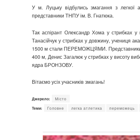
У м. Луцьку відбулись змагання з легкої а
представники ТНПУ ім. В. Гнатюка.
Так аспірант Олександр Хома у стрибках у 
Танасійчук у стрибках у довжину, учениця ака
1500 м стали ПЕРЕМОЖЦЯМИ. Представники ф
400 м, Денис Загалюк у стрибках у висоту ви
ядра БРОНЗОВУ.
Вітаємо усіх учасників змагань!
Джерело:
Місто
Теми:
Головне
легка атлетика
переможець