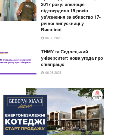
2017 року: апеляція
підтвердила 15 років
ув’язнення за вбивство 17-
річної випускниці у
Вишнівці
06.08.2026
ТНМУ та Сєдлецький
університет: нова угода про
співпрацю
06.08.2026