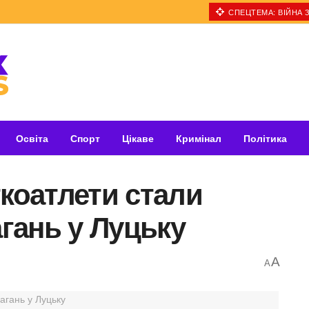
СПЕЦТЕМА: ВІЙНА З
Освіта
Спорт
Цікаве
Кримінал
Політика
гкоатлети стали
гань у Луцьку
A
A