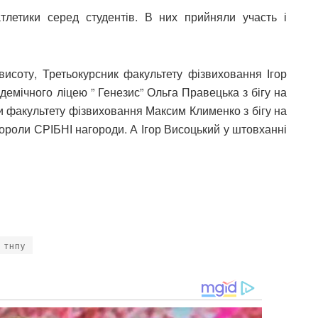
тлетики серед студентів. В них прийняли участь і
висоту, Третьокурсник факультету фізвиховання Ігор
демічного ліцею ” Генезис” Ольга Правецька з бігу на
акультету фізвиховання Максим Клименко з бігу на
бороли СРІБНІ нагороди. А Ігор Висоцький у штовханні
тнпу