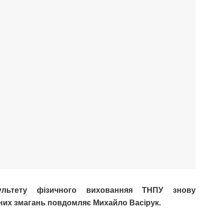
ультету фізичного вихованняя ТНПУ знову
них змагань повдомляє Михайло Васірук.