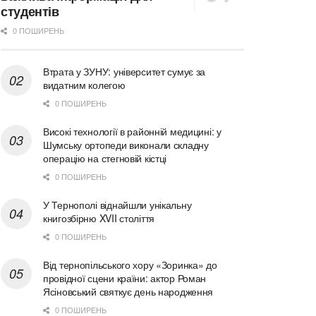
студентів
0 ПОШИРЕНЬ
Втрата у ЗУНУ: університет сумує за
видатним колегою
0 ПОШИРЕНЬ
Високі технології в районній медицині: у
Шумську ортопеди виконали складну
операцію на стегновій кістці
0 ПОШИРЕНЬ
У Тернополі віднайшли унікальну
книгозбірню XVII століття
0 ПОШИРЕНЬ
Від тернопільського хору «Зоринка» до
провідної сцени країни: актор Роман
Ясіновський святкує день народження
0 ПОШИРЕНЬ