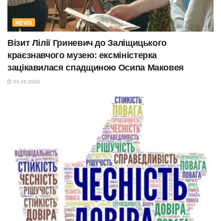
NEWS
Візит Лілії Гриневич до Заліщицького
краєзнавчого музею: ексміністерка
зацікавилася спадщиною Осипа Маковея
04.08.2026