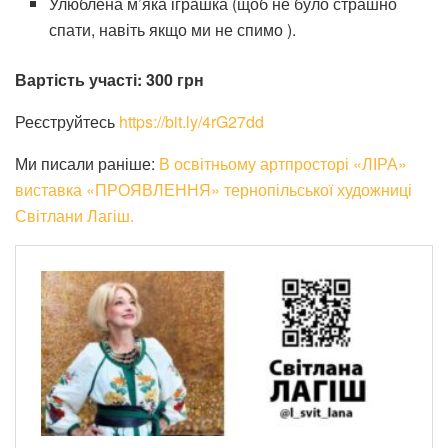
Улюблена м’яка іграшка (щоб не було страшно
спати, навіть якщо ми не спимо ).
Вартість участі: 300 грн
Реєструйтесь
https://bit.ly/4rG27dd
Ми писали раніше:
В освітньому артпросторі «ЛІРА»
виставка «ПРОЯВЛЕННЯ» тернопільської художниці
Світлани Лагіш.