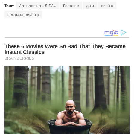
Теми:
Артпростір «ЛІРА»
Головне
діти
освіта
піжамна вечірка