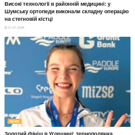
Високі технології в районній медицині: у
Шумську ортопеди виконали складну операцію
на стегновій кістці
31.07.2026
NEWS
Золотий фініш в Угорщині: тернополянка