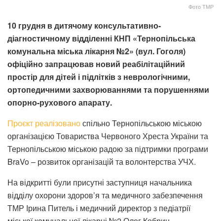
Фото ТМР
10 грудня в дитячому консультативно-
діагностичному відділенні КНП «Тернопільська
комунальна міська лікарня №2» (вул. Гоголя)
офіційно запрацював новий реабілітаційний
простір для дітей і підлітків з неврологічними,
ортопедичними захворюваннями та порушеннями
опорно-рухового апарату.
Проєкт реалізовано
спільно Тернопільською міською
організацією Товариства Червоного Хреста України та
Тернопільською міською радою за підтримки програми
BraVo – розвиток організацій та волонтерства УЧХ.
На відкритті були присутні заступниця начальника
відділу охорони здоров’я та медичного забезпечення
ТМР Ірина Питель і медичний директор з педіатрії
міської комунальної лікарні №2 Олег Кобрин.