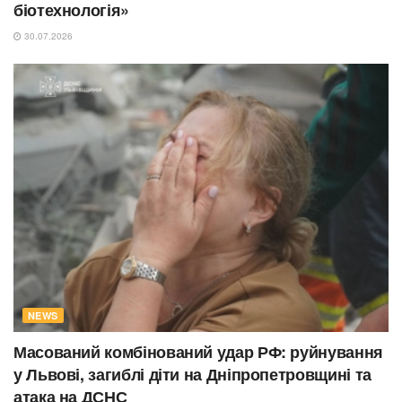
біотехнологія»
30.07.2026
NEWS
Масований комбінований удар РФ: руйнування
у Львові, загиблі діти на Дніпропетровщині та
атака на ДСНС