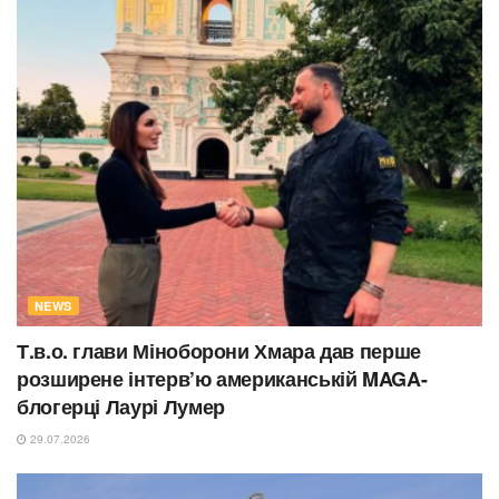
NEWS
Т.в.о. глави Міноборони Хмара дав перше
розширене інтерв’ю американській MAGA-
блогерці Лаурі Лумер
29.07.2026