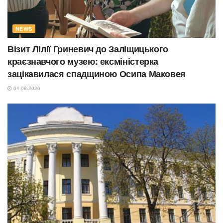
NEWS
Візит Лілії Гриневич до Заліщицького
краєзнавчого музею: ексміністерка
зацікавилася спадщиною Осипа Маковея
04.08.2026