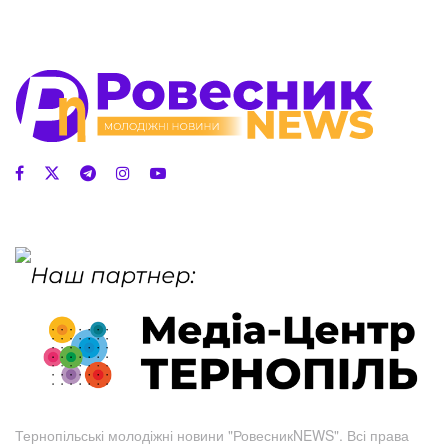
Тернопільські молодіжні новини "РовесникNEWS". Всі права