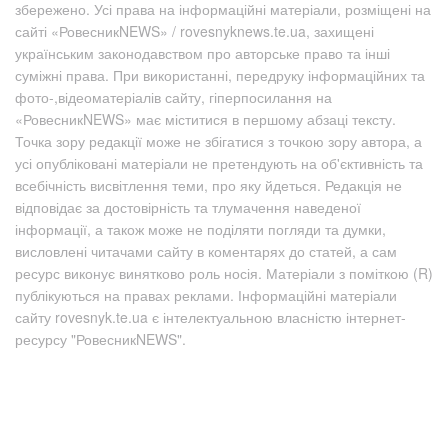
збережено. Усі права на інформаційні матеріали, розміщені на
сайті «РовесникNEWS» / rovesnyknews.te.ua, захищені
українським законодавством про авторське право та інші
суміжні права. При використанні, передруку інформаційних та
фото-,відеоматеріалів сайту, гіперпосилання на
«РовесникNEWS» має міститися в першому абзаці тексту.
Точка зору редакції може не збігатися з точкою зору автора, а
усі опубліковані матеріали не претендують на об'єктивність та
всебічність висвітлення теми, про яку йдеться. Редакція не
відповідає за достовірність та тлумачення наведеної
інформації, а також може не поділяти погляди та думки,
висловлені читачами сайту в коментарях до статей, а сам
ресурс виконує винятково роль носія. Матеріали з поміткою (R)
публікуються на правах реклами. Інформаційні матеріали
сайту rovesnyk.te.ua є інтелектуальною власністю інтернет-
ресурсу "РовесникNEWS".