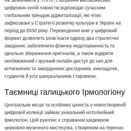
цифрових копій повністю відповідає сучасним
глобальним трендам діджиталізації, які чітко
зафіксовані у Стратегії розвитку культури в Україні на
період до 2030 року. Переведення книг у цифровий
формат дозволить розв’язати одразу два стратегічні
завдання: забезпечити фізичну недоторканність та
ідеальне збереження оригіналів, а також відкрити
необмежений і зручний онлайн-доступ до них для
вітчизняних та закордонних дослідників, викладачів,
студентів й усіх шанувальників старовини.
Таємниці галицького Ірмологіону
Центральне місце та особливу цінність у новоствореній
цифровій колекції займає унікальний нотолінійний
Ірмологіон. Цей рукопис є справжнім шедевром
церковно-музичного мистецтва, створеним на теренах