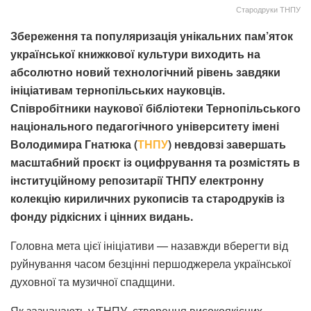
Стародруки ТНПУ
Збереження та популяризація унікальних пам’яток
української книжкової культури виходить на
абсолютно новий технологічний рівень завдяки
ініціативам тернопільських науковців.
Співробітники наукової бібліотеки Тернопільського
національного педагогічного університету імені
Володимира Гнатюка (
ТНПУ
) невдовзі завершать
масштабний проєкт із оцифрування та розмістять в
інституційному репозитарії ТНПУ електронну
колекцію кириличних рукописів та стародруків із
фонду рідкісних і цінних видань.
Головна мета цієї ініціативи — назавжди вберегти від
руйнування часом безцінні першоджерела української
духовної та музичної спадщини.
Як зазначають у ТНПУ, створення високоякісних