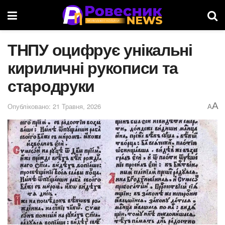
ТНПУ оцифрує унікальні
кириличні рукописи та
стародруки
A
Опубліковано: 21 Травня, 2026
A