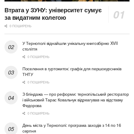
Втрата у ЗУНУ: університет сумує
за видатним колегою
0 ПОШИРЕНЬ
У Тернополі віднайшли унікальну книгозбірню XVII
століття
0 ПОШИРЕНЬ
Поселення в гуртожиток: графік для першокурсників
ТНТУ
0 ПОШИРЕНЬ
З бліндажа — про реформи: тернопільський ресторатор
і військовий Тарас Ковальчук відреагував на відставку
Федорова
0 ПОШИРЕНЬ
День міста у Тернополі: програма заходів з 14 по 16
серпня