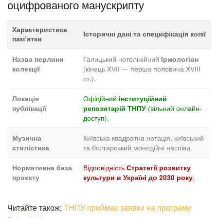
оцифрованого манускрипту
Характеристика
Історичні дані та специфікація копії
пам’ятки
Галицький нотолінійний
Назва перлини
Ірмологіон
(кінець XVII — перша половина XVIII
колекції
ст.).
Офіційний
Локація
інституційний
(вільний онлайн-
публікації
репозитарій ТНПУ
доступ).
Київська квадратна нотація, київський
Музична
та болгарський монодійні наспіви.
стилістика
Відповідність
Нормативна база
Стратегії розвитку
.
проєкту
культури в Україні до 2030 року
Читайте також:
ТНПУ приймає заявки на програму