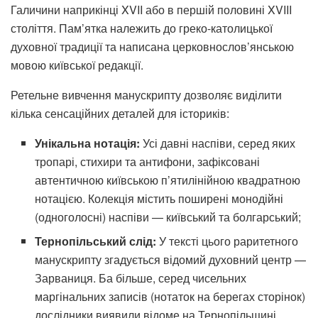
Галичини наприкінці XVII або в першій половині XVIII
століття. Пам’ятка належить до греко-католицької
духовної традиції та написана церковнослов’янською
мовою київської редакції.
Ретельне вивчення манускрипту дозволяє виділити
кілька сенсаційних деталей для істориків:
Унікальна нотація:
Усі давні наспіви, серед яких
тропарі, стихири та антифони, зафіксовані
автентичною київською п’ятилінійною квадратною
нотацією. Колекція містить поширені монодійні
(одноголосні) наспіви — київський та болгарський;
Тернопільський слід:
У тексті цього раритетного
манускрипту згадується відомий духовний центр —
Зарваниця. Ба більше, серед чисельних
маргінальних записів (нотаток на берегах сторінок)
дослідники виявили відоме на Тернопільщині