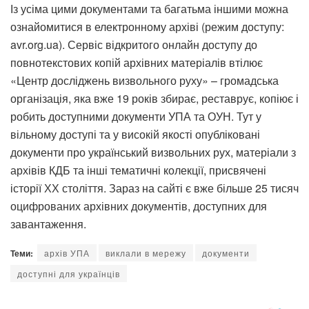
Із усіма цими документами та багатьма іншими можна
ознайомитися в електронному архіві (режим доступу:
avr.org.ua). Сервіс відкритого онлайн доступу до
повнотекстових копій архівних матеріалів втілює
«Центр досліджень визвольного руху» – громадська
організація, яка вже 19 років збирає, реставрує, копіює і
робить доступними документи УПА та ОУН. Тут у
вільному доступі та у високій якості опубліковані
документи про український визвольних рух, матеріали з
архівів КДБ та інші тематичні колекції, присвячені
історії ХХ століття. Зараз на сайті є вже більше 25 тисяч
оцифрованих архівних документів, доступних для
завантаження.
Теми:
архів УПА
виклали в мережу
документи
доступні для українців