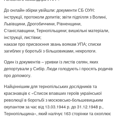
До онлайн-збірки увійшли: документи СБ ОУН:
інструкції, протоколи допитів; звіти підпілля з Волині,
Львівщини, Дрогобиччини, Рівненщини,
Станіславщини, Тернопільщини; вишкільні матеріали,
інструкції, листівки;
накази про присвоєння звань воякам УПА; списки
загиблих у боротьбі з більшовиками, некрологи.
Один із документів – уривки із листів селян, яких
депортували у Сибір. Люди голодують і просять родичів
про допомогу.
Найціннішим для тернопільських дослідників та
краєзнавців є «Список впавших героїв української
революції в боротьбі з московсько-большевицьким
окупантом за час від 13.03.1944 р. до 31.12.1948 р.,
Тернопільщина», який налічує 163 сторінки та охоплює