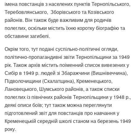
імена повстанців з населених пунктів Тернопільського,
Теребовлянського, Зборівського та Козівського
районів. Він також буде важливим для родичів
полеглих, оскільки містить їхню коротку біографію та
обставини загибелі.
Окрім того, тут подані суспільно-політичні огляди,
політично-пропагандивні звіти Тернопільщини за 1949
рік. Також архів містить поіменний список вивезених у
Сибір в 1949 р. людей зі Збаражчини (Вишнівеччина),
Підволочищини (Скалатщина), Кременецького,
Лановецького, Шумського районів, а також списки
полеглих із північних районів Тернопільщини у 1948 р.,
деякі описи боїв; тут також можна переглянути
підготовлений звіт для повстанців про навчання у
Кременецькій середній школі станом на березень 1949
року.