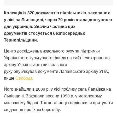
Колекція із 320 документів підпільників, закопаних
у лісі на Львівщині, через 70 років стала доступною
для українців.
Значна частина цих
документів
стосується безпосередньо
Терно
пільщини.
Центр досліджень визвольного руху за підтримки
Українського культурного фонду на сайті електронного
архіву Українського визвольного
руху опублікував документи Лапаївського архіву УПА,
пише
Свобода
Його знайшли в 2009 р. у лісі поблизу села Лапаївка на
Львівщині. Закопали восени 1950 р. у металевому
молочному бідоні. Так повстанці сподівалися врятувати
свідчення про їхню боротьбу.