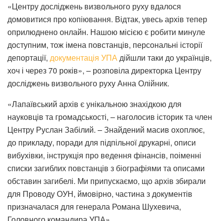
«Центру досліджень визвольного руху вдалося
домовитися про копіювання. Відтак, увесь архів тепер
оприлюднено онлайн. Нашою місією є робити минуле
доступним, тож імена повстанців, персональні історії
депортації,
документація УПА
дійшли таки до українців,
хоч і через 70 років», – розповіла директорка Центру
досліджень визвольного руху Анна Олійник.
«Лапаївський архів є унікальною знахідкою для
науковців та громадськості, – наголосив історик та член
Центру Руслан Забілий. – Знайдений масив охоплює,
до прикладу, поради для підпільної друкарні, описи
вибухівки, інструкція про ведення фінансів, поіменні
списки загиблих повстанців з біографіями та описами
обставин загибелі. Ми припускаємо, що архів збирали
для Проводу ОУН, ймовірно, частина з документів
призначалася для генерала Романа Шухевича,
Головного командира УПА».