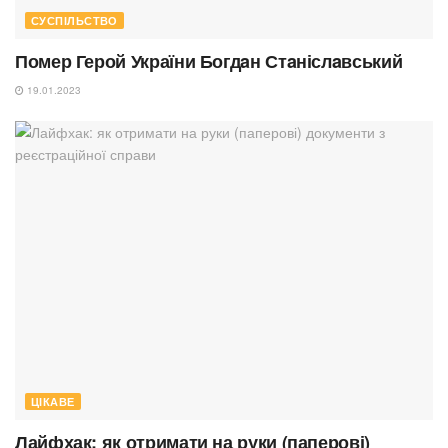
СУСПІЛЬСТВО
Помер Герой України Богдaн Стaніслaвський
19.01.2023
ЦІКАВЕ
Лайфхак: як отримати на руки (паперові)