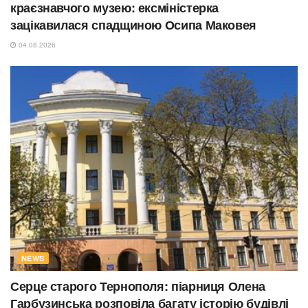
краєзнавчого музею: ексміністерка
зацікавилася спадщиною Осипа Маковея
04.08.2026
NEWS
Серце старого Тернополя: піарниця Олена
Гарбузинська розповіла багату історію будівлі