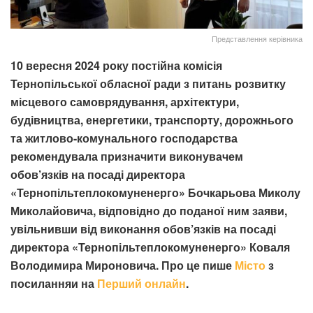
Представлення керівника
10 вересня 2024 року постійна комісія
Тернопільської обласної ради з питань розвитку
місцевого самоврядування, архітектури,
будівництва, енергетики, транспорту, дорожнього
та житлово-комунального господарства
рекомендувала призначити виконувачем
обов’язків на посаді директора
«Тернопільтеплокомуненерго» Бочкарьова Миколу
Миколайовича, відповідно до поданої ним заяви,
увільнивши від виконання обов’язків на посаді
директора «Тернопільтеплокомуненерго» Коваля
Володимира Мироновича. Про це пише
Місто
з
посиланняи на
Перший онлайн
.