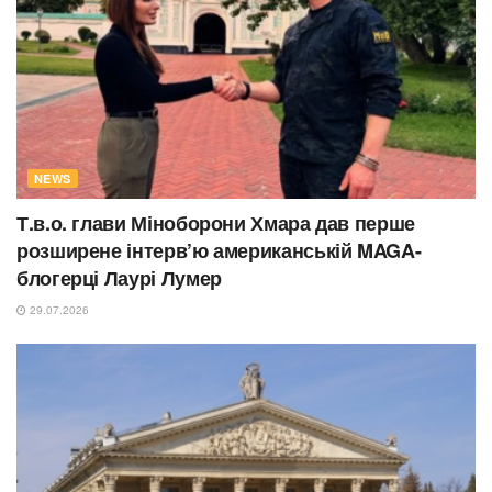
NEWS
Т.в.о. глави Міноборони Хмара дав перше
розширене інтерв’ю американській MAGA-
блогерці Лаурі Лумер
29.07.2026