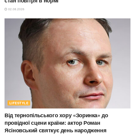
стан повітря в нормі
02.08.2026
LIFESTYLE
Від тернопільського хору «Зоринка» до
провідної сцени країни: актор Роман
Ясіновський святкує день народження