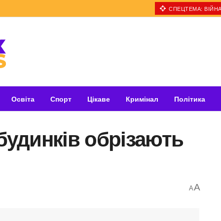
СПЕЦТЕМА: ВІЙНА
Освіта
Спорт
Цікаве
Кримінал
Політика
 будинків обрізають
A
A