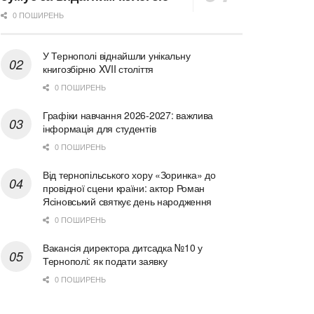
0 ПОШИРЕНЬ
У Тернополі віднайшли унікальну
книгозбірню XVII століття
0 ПОШИРЕНЬ
Графіки навчання 2026-2027: важлива
інформація для студентів
0 ПОШИРЕНЬ
Від тернопільського хору «Зоринка» до
провідної сцени країни: актор Роман
Ясіновський святкує день народження
0 ПОШИРЕНЬ
Вакансія директора дитсадка №10 у
Тернополі: як подати заявку
0 ПОШИРЕНЬ