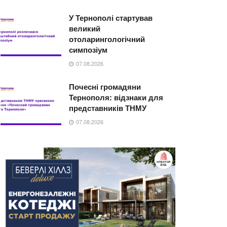
У Тернополі стартував
великий
отоларингологічний
симпозіум
07.08.2026
Почесні громадяни
Тернополя: відзнаки для
представників ТНМУ
07.08.2026