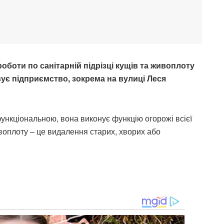
оботи по санітарній підрізці кущів та живоплоту
вує підприємство, зокрема на вулиці Леся
нкціональною, вона виконує функцію огорожі всієї
воплоту – це видалення старих, хворих або