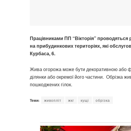
Працівниками ПП “Вікторія” проводяться р
на прибудинкових територіях, які обслуго
Курбаса, 6.
Жива огорожа може бути декоративною або фу
ділянки або окремої його частини. Обрізка жи
пошкоджених гілок.
Теми:
живопліт
жкг
кущі
обрізка