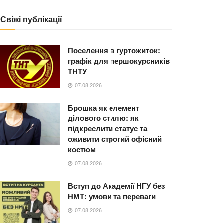
Свіжі публікації
Поселення в гуртожиток:
графік для першокурсників
ТНТУ
07.08.2026
Брошка як елемент
ділового стилю: як
підкреслити статус та
оживити строгий офісний
костюм
07.08.2026
Вступ до Академії НГУ без
НМТ: умови та переваги
07.08.2026