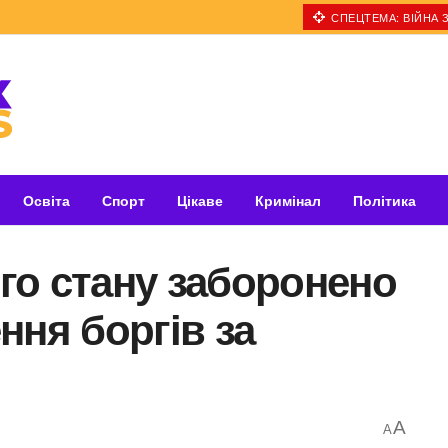
СПЕЦТЕМА: ВІЙНА З
Освіта
Спорт
Цікаве
Кримінал
Політика
ого стану заборонено
ння боргів за
A
A