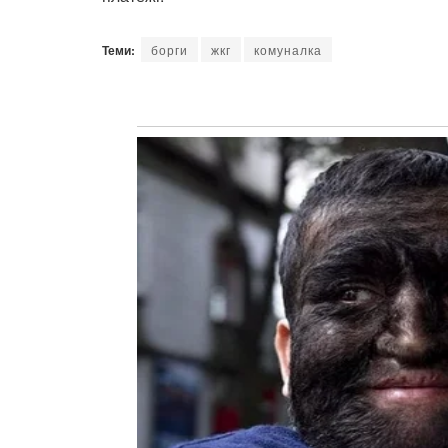
Теми:
борги
жкг
комуналка