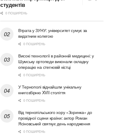
студентів
0 ПОШИРЕНЬ
Втрата у ЗУНУ: університет сумує за
видатним колегою
0 ПОШИРЕНЬ
Високі технології в районній медицині: у
Шумську ортопеди виконали складну
операцію на стегновій кістці
0 ПОШИРЕНЬ
У Тернополі віднайшли унікальну
книгозбірню XVII століття
0 ПОШИРЕНЬ
Від тернопільського хору «Зоринка» до
провідної сцени країни: актор Роман
Ясіновський святкує день народження
0 ПОШИРЕНЬ