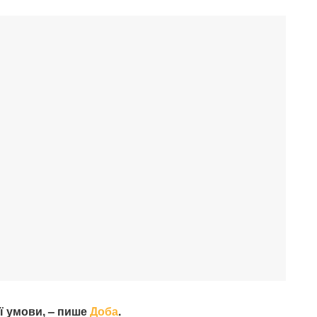
ї умови, – пише
Доба
.