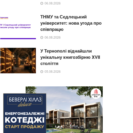
06.08.2026
ТНМУ та Сєдлецький
університет: нова угода про
співпрацю
06.08.2026
У Тернополі віднайшли
унікальну книгозбірню XVII
століття
05.08.2026