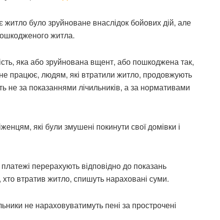
є житло було зруйноване внаслідок бойових дій, але
 пошкодженого житла.
сть, яка або зруйнована вщент, або пошкоджена так,
не працює, людям, які втратили житло, продовжують
ть не за показаннями лічильників, а за нормативами
женцям, які були змушені покинути свої домівки і
і платежі перерахують відповідно до показань
х, хто втратив житло, спишуть нараховані суми.
льники не нараховуватимуть пені за прострочені