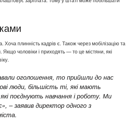
влаштовує зарплата. Тому у штаті може побільшати
тками
. Хоча плинність кадрів є. Також через мобілізацію та
 Якщо чоловіки і приходять — то це містяни, які
іку.
авали оголошення, то прийшли до нас
нові люди, більшість ті, які мають
, які поєднують навчання і роботу. Ми
 є», – заявив директор одного з
іста.