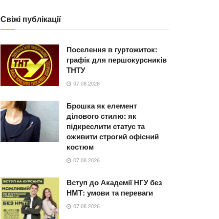
Свіжі публікації
Поселення в гуртожиток:
графік для першокурсників
ТНТУ
07.08.2026
Брошка як елемент
ділового стилю: як
підкреслити статус та
оживити строгий офісний
костюм
07.08.2026
Вступ до Академії НГУ без
НМТ: умови та переваги
07.08.2026