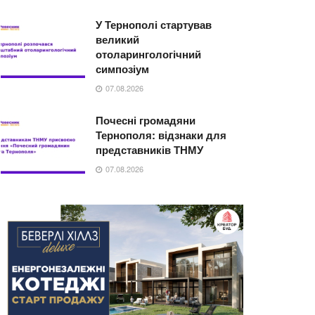
У Тернополі стартував
великий
отоларингологічний
симпозіум
07.08.2026
Почесні громадяни
Тернополя: відзнаки для
представників ТНМУ
07.08.2026