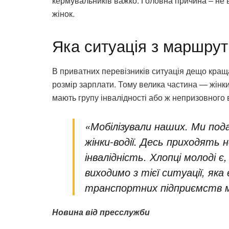
кермувальників важко. Головна причина – не 
жінок.
Яка ситуація з маршру
В приватних перевізників ситуація дещо краща
розмір зарплати. Тому велика частина — жінки.
мають групу інвалідності або ж непризовного в
«Мобілізували наших. Ми под
жінки-водії. Десь приходять 
інвалідність. Хлопці молоді є
виходимо з тієї ситуації, яка
транспортних підприємств м
Новина від пресслужби