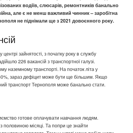
ізованих водіїв, слюсарів, ремонтників банально
ійна, але є не менш важливий чинник – заробітна
нополя не піднімали ще з 2021 довоєнного року.
нсій
центрі зайнятості, з початку року в службу
дійшло 226 вакансій з транспортної галузі.
ому наземному транспорті.
На початок літа у
 30%, зараз дефіцит може бути ще більшим. Якщо
ьний транспорт Тернополя може банально стати.
иємство готове
оплачувати навчання людям.
 з половиною місяці. Та попри це знайти