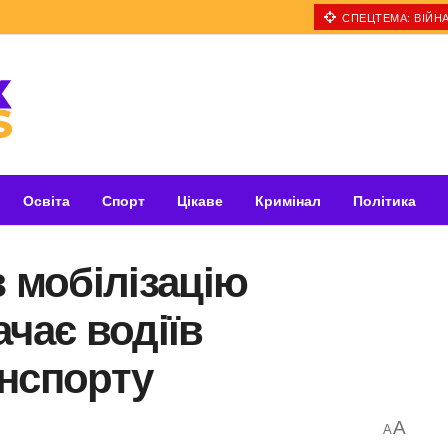
СПЕЦТЕМА: ВІЙНА
Освіта
Спорт
Цікаве
Кримінал
Політика
з мобілізацію
чає водіїв
анспорту
A
A