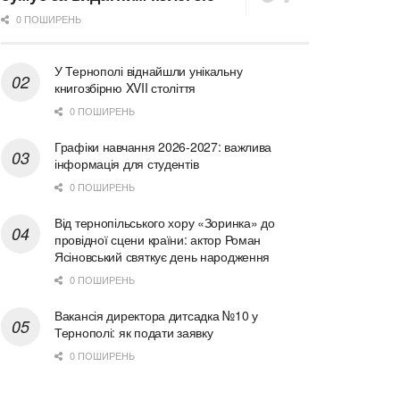
0 ПОШИРЕНЬ
У Тернополі віднайшли унікальну
книгозбірню XVII століття
0 ПОШИРЕНЬ
Графіки навчання 2026-2027: важлива
інформація для студентів
0 ПОШИРЕНЬ
Від тернопільського хору «Зоринка» до
провідної сцени країни: актор Роман
Ясіновський святкує день народження
0 ПОШИРЕНЬ
Вакансія директора дитсадка №10 у
Тернополі: як подати заявку
0 ПОШИРЕНЬ