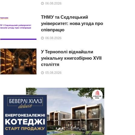
06.08.2026
ТНМУ та Сєдлецький
університет: нова угода про
співпрацю
06.08.2026
У Тернополі віднайшли
унікальну книгозбірню XVII
століття
05.08.2026