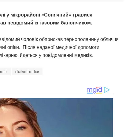
олі у мікрорайоні «Сонячний» травися
ав невідомий із газовим балончиком.
 невідомий чоловік обприскав тернополянину обличчя
чні опіки. Після наданої медичної допомоги
лікарню, йдеться у повідомленні медиків.
овік
хімічні опіки