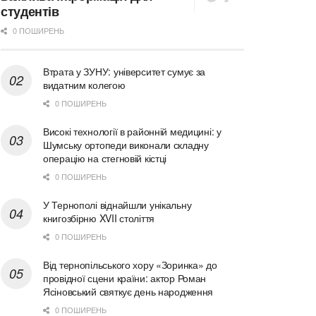
студентів
0 ПОШИРЕНЬ
Втрата у ЗУНУ: університет сумує за
видатним колегою
0 ПОШИРЕНЬ
Високі технології в районній медицині: у
Шумську ортопеди виконали складну
операцію на стегновій кістці
0 ПОШИРЕНЬ
У Тернополі віднайшли унікальну
книгозбірню XVII століття
0 ПОШИРЕНЬ
Від тернопільського хору «Зоринка» до
провідної сцени країни: актор Роман
Ясіновський святкує день народження
0 ПОШИРЕНЬ