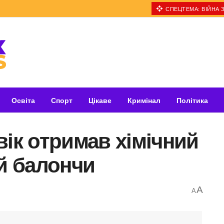
СПЕЦТЕМА: ВІЙНА З
Освіта
Спорт
Цікаве
Кримінал
Політика
вік отримав хімічний
ий балончи
A
A