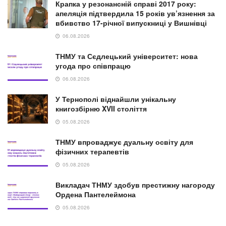
Крапка у резонансній справі 2017 року:
апеляція підтвердила 15 років ув’язнення за
вбивство 17-річної випускниці у Вишнівці
06.08.2026
ТНМУ та Сєдлецький університет: нова
угода про співпрацю
06.08.2026
У Тернополі віднайшли унікальну
книгозбірню XVII століття
05.08.2026
ТНМУ впроваджує дуальну освіту для
фізичних терапевтів
05.08.2026
Викладач ТНМУ здобув престижну нагороду
Ордена Пантелеймона
05.08.2026