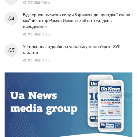
0 ПОШИРЕНЬ
Від тернопільського хору «Зоринка» до провідної сцени
країни: актор Роман Ясіновський святкує день
народження
0 ПОШИРЕНЬ
У Тернополі віднайшли унікальну книгозбірню XVII
століття
0 ПОШИРЕНЬ