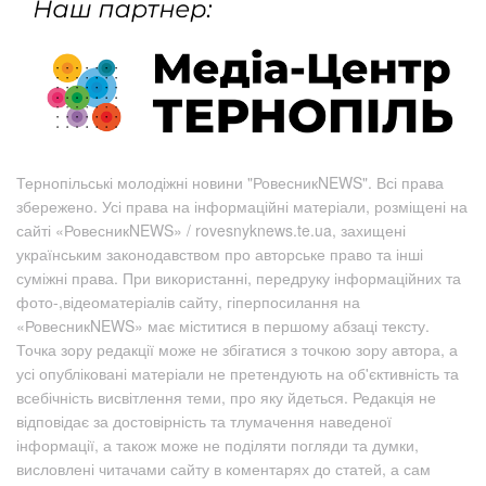
Тернопільські молодіжні новини "РовесникNEWS". Всі права
збережено. Усі права на інформаційні матеріали, розміщені на
сайті «РовесникNEWS» / rovesnyknews.te.ua, захищені
українським законодавством про авторське право та інші
суміжні права. При використанні, передруку інформаційних та
фото-,відеоматеріалів сайту, гіперпосилання на
«РовесникNEWS» має міститися в першому абзаці тексту.
Точка зору редакції може не збігатися з точкою зору автора, а
усі опубліковані матеріали не претендують на об'єктивність та
всебічність висвітлення теми, про яку йдеться. Редакція не
відповідає за достовірність та тлумачення наведеної
інформації, а також може не поділяти погляди та думки,
висловлені читачами сайту в коментарях до статей, а сам