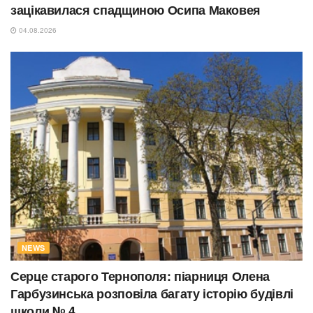
зацікавилася спадщиною Осипа Маковея
04.08.2026
NEWS
Серце старого Тернополя: піарниця Олена
Гарбузинська розповіла багату історію будівлі
школи № 4