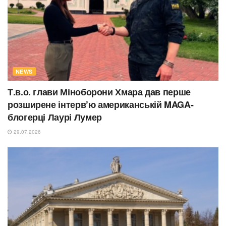
NEWS
Т.в.о. глави Міноборони Хмара дав перше
розширене інтерв’ю американській MAGA-
блогерці Лаурі Лумер
29.07.2026