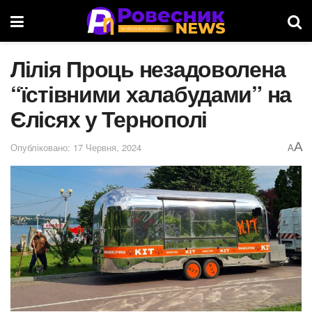
Лілія Проць незадоволена
“їстівними халабудами” на
Єлісях у Тернополі
A
Опубліковано: 17 Червня, 2024
A