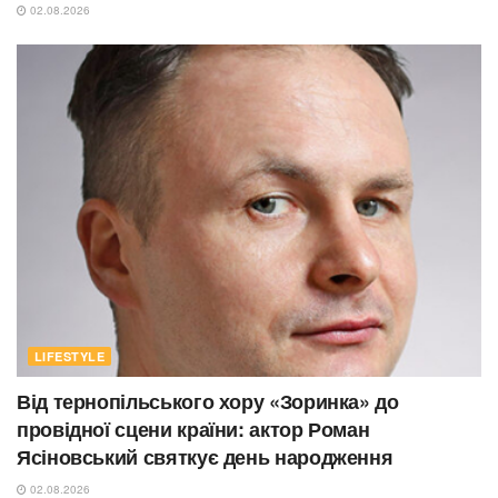
02.08.2026
LIFESTYLE
Від тернопільського хору «Зоринка» до
провідної сцени країни: актор Роман
Ясіновський святкує день народження
02.08.2026