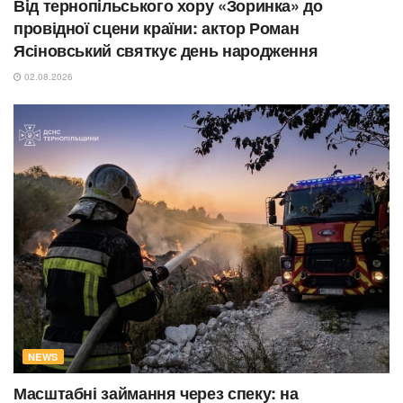
Від тернопільського хору «Зоринка» до
провідної сцени країни: актор Роман
Ясіновський святкує день народження
02.08.2026
NEWS
Масштабні займання через спеку: на