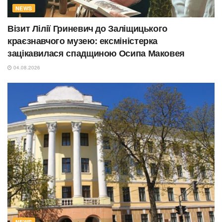
NEWS
Візит Лілії Гриневич до Заліщицького
краєзнавчого музею: ексміністерка
зацікавилася спадщиною Осипа Маковея
04.08.2026
NEWS