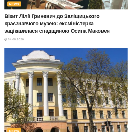
NEWS
Візит Лілії Гриневич до Заліщицького
краєзнавчого музею: ексміністерка
зацікавилася спадщиною Осипа Маковея
04.08.2026
NEWS