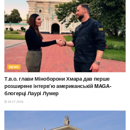
NEWS
Т.в.о. глави Міноборони Хмара дав перше
розширене інтерв’ю американській MAGA-
блогерці Лаурі Лумер
29.07.2026