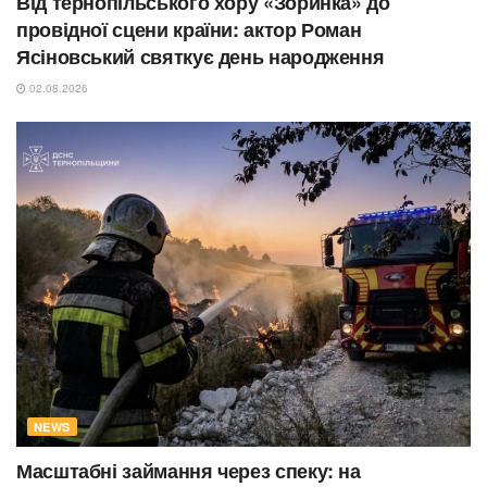
Від тернопільського хору «Зоринка» до
провідної сцени країни: актор Роман
Ясіновський святкує день народження
02.08.2026
NEWS
Масштабні займання через спеку: на