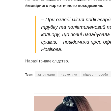
ймовірного наркотичного походження.
–
При огляді місця події гвар
трубку та поліетиленовий па
кольору, що зовні нагадувал
грамів, – повідомила прес-офі
Новікова.
Наразі триває слідство.
Теми:
затримали
наркотики
підозрілі особи