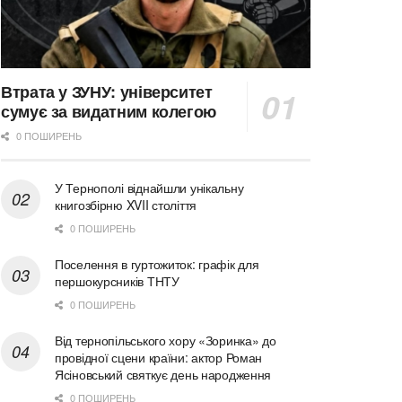
Втрата у ЗУНУ: університет
сумує за видатним колегою
0 ПОШИРЕНЬ
У Тернополі віднайшли унікальну
книгозбірню XVII століття
0 ПОШИРЕНЬ
Поселення в гуртожиток: графік для
першокурсників ТНТУ
0 ПОШИРЕНЬ
Від тернопільського хору «Зоринка» до
провідної сцени країни: актор Роман
Ясіновський святкує день народження
0 ПОШИРЕНЬ