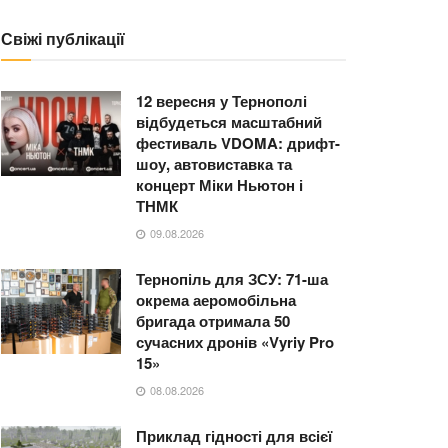
Свіжі публікації
12 вересня у Тернополі
відбудеться масштабний
фестиваль VDOMA: дрифт-
шоу, автовиставка та
концерт Міки Ньютон і
ТНМК
09.08.2026
Тернопіль для ЗСУ: 71-ша
окрема аеромобільна
бригада отримала 50
сучасних дронів «Vyriy Pro
15»
08.08.2026
Приклад гідності для всієї