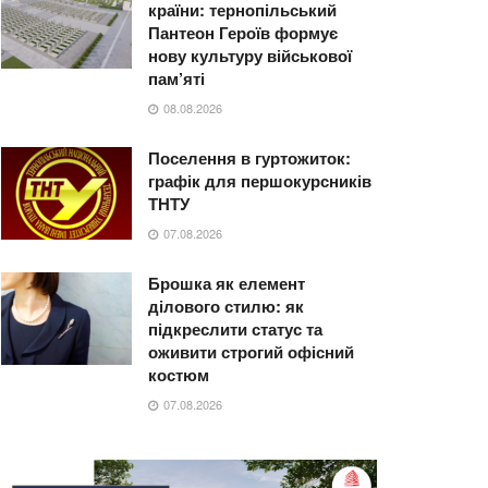
країни: тернопільський
Пантеон Героїв формує
нову культуру військової
пам’яті
08.08.2026
Поселення в гуртожиток:
графік для першокурсників
ТНТУ
07.08.2026
Брошка як елемент
ділового стилю: як
підкреслити статус та
оживити строгий офісний
костюм
07.08.2026