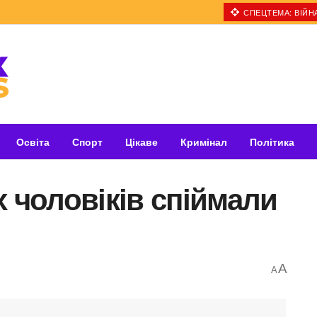
СПЕЦТЕМА: ВІЙНА
Освіта
Спорт
Цікаве
Кримінал
Політика
х чоловіків спіймали
A
A