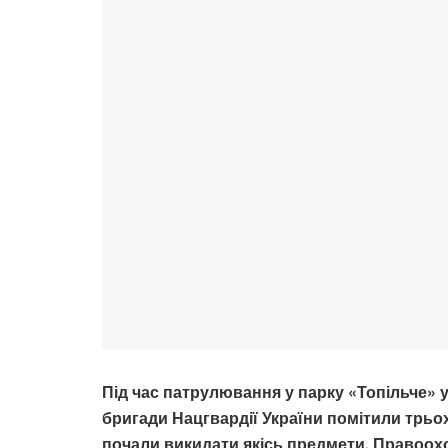
Під час патрулювання у парку «Топільче» у
бригади Нацгвардії України помітили трьох
почали викидати якісь предмети. Правоохо