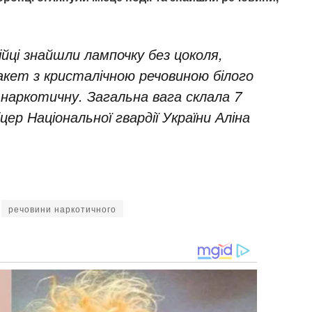
дійці знайшли лампочку без цоколя,
кет з кристалічною речовиною білого
а наркотичну
. Загальна вага склала 7
цер Національної гвардії України Аліна
речовини наркотичного