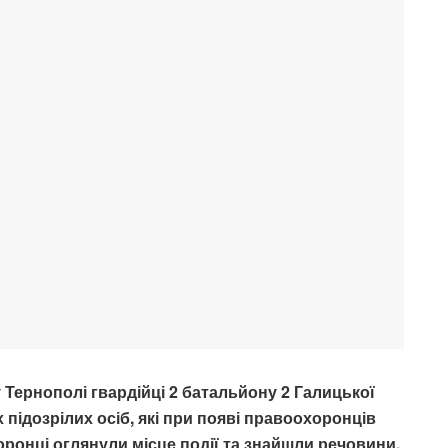
 Тернополі гвардійці 2 батальйону 2 Галицької
 підозрілих осіб, які при появі правоохоронців
ронці оглянули місце події та знайшли речовини,