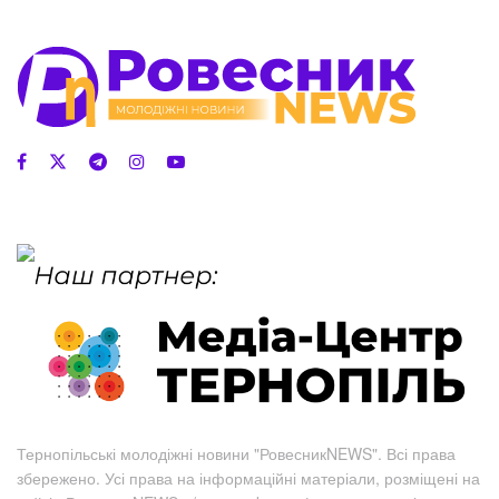
Тернопільські молодіжні новини "РовесникNEWS". Всі права
збережено. Усі права на інформаційні матеріали, розміщені на