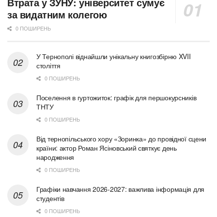
Втрата у ЗУНУ: університет сумує
за видатним колегою
0 ПОШИРЕНЬ
У Тернополі віднайшли унікальну книгозбірню XVII
століття
0 ПОШИРЕНЬ
Поселення в гуртожиток: графік для першокурсників
ТНТУ
0 ПОШИРЕНЬ
Від тернопільського хору «Зоринка» до провідної сцени
країни: актор Роман Ясіновський святкує день
народження
0 ПОШИРЕНЬ
Графіки навчання 2026-2027: важлива інформація для
студентів
0 ПОШИРЕНЬ