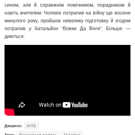
сином, але й справжнім помічником, порадником й
навіть вчителем. Чоловік потрапив на війну ще восени
минулого року, пройшов невелику підготовку й згодом
потрапив у батальйон “Вовки Да Вінчі”. Більше —
дивіться.
Джерело:
ІНТБ
Теми:
Вшанували память
Головне