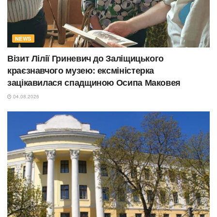
NEWS
Візит Лілії Гриневич до Заліщицького
краєзнавчого музею: ексміністерка
зацікавилася спадщиною Осипа Маковея
04.08.2026