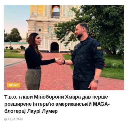
NEWS
Т.в.о. глави Міноборони Хмара дав перше
розширене інтерв’ю американській MAGA-
блогерці Лаурі Лумер
29.07.2026