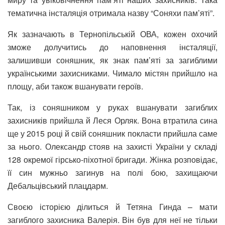
тематична інсталяція отримала назву “Соняхи пам’яті”.
Як зазначають в Тернопільській ОВА, кожен охочий
зможе долучитись до наповнення інсталяції,
залишивши соняшник, як знак пам’яті за загиблими
українськими захисниками. Чимало містян прийшло на
площу, аби також вшанувати героїв.
Так, із соняшником у руках вшанувати загиблих
захисників прийшла й Леся Орляк. Вона втратила сина
ще у 2015 році й свій соняшник покласти прийшла саме
за нього. Олександр стояв на захисті України у складі
128 окремої гірсько-піхотної бригади. Жінка розповідає,
її син мужньо загинув на полі бою, захищаючи
Дебальцівський плацдарм.
Своєю історією ділиться й Тетяна Гинда – мати
загиблого захисника Валерія. Він був для неї не тільки