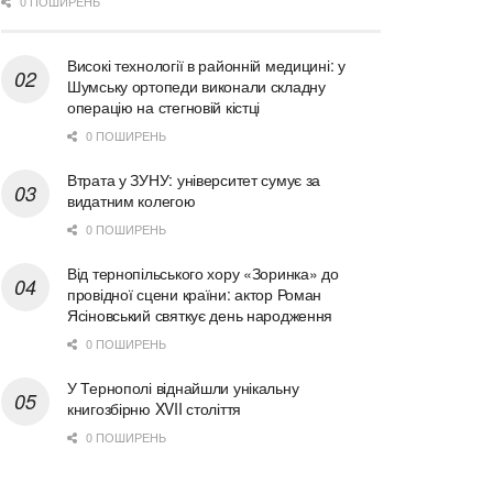
0 ПОШИРЕНЬ
Високі технології в районній медицині: у
Шумську ортопеди виконали складну
операцію на стегновій кістці
0 ПОШИРЕНЬ
Втрата у ЗУНУ: університет сумує за
видатним колегою
0 ПОШИРЕНЬ
Від тернопільського хору «Зоринка» до
провідної сцени країни: актор Роман
Ясіновський святкує день народження
0 ПОШИРЕНЬ
У Тернополі віднайшли унікальну
книгозбірню XVII століття
0 ПОШИРЕНЬ