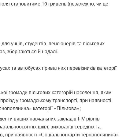
поля становитиме 10 гривень (незалежно, чи це
 для учнів, студентів, пенсіонерів та пільгових
аз, зберігаються й надалі.
усах та автобусах приватних перевізників категорії
кої громади пільгових категорій населення, яким
проїзд у громадському транспорті, при наявності
рнополянина» категорії «Пільгова»;
енти вищих навчальних закладів I-IV рівнів
загальноосвітніх шкіл, вихованці середніх та
в, при наявності «Соціальної карти тернополянина»