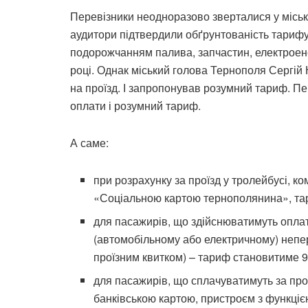
Перевізники неодноразово зверталися у міськ
аудитори підтвердили обґрунтованість тарифу
подорожчанням палива, запчастин, електроенер
році. Однак міський голова Тернополя Сергій 
на проїзд. І запропонував розумний тариф. П
оплати і розумний тариф.
А саме:
при розрахунку за проїзд у тролейбусі, 
«Соціальною картою тернополянина», тар
для пасажирів, що здійснюватимуть оплат
(автомобільному або електричному) непе
проїзним квитком) – тариф становитиме 9
для пасажирів, що сплачуватимуть за про
банківською картою, пристроєм з функціє