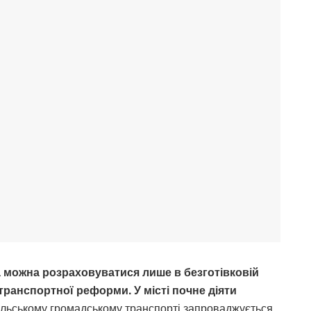
та можна розраховуватися лише в безготівковій
транспортної реформи. У місті почне діяти
льському громадському транспорті запроваджується