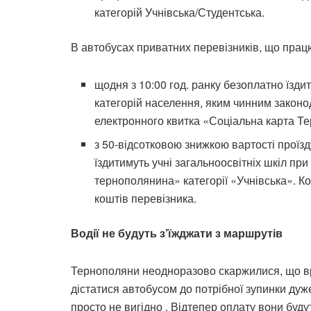
категорій Учнівська/Студентська.
В автобусах приватних перевізників, що прац
щодня з 10:00 год. ранку безоплатно їзди
категорій населення, яким чинним законо
електронного квитка «Соціальна карта Те
з 50-відсотковою знижкою вартості проїзд
їздитимуть учні загальноосвітніх шкіл пр
тернополянина» категорії «Учнівська». К
коштів перевізника.
Водії не будуть з’їжджати з маршрутів
Тернополяни неодноразово скаржилися, що вра
дістатися автобусом до потрібної зупинки ду
просто не вигідно . Відтепер оплату вони будут