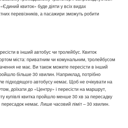
 «Єдиний квиток» буде діяти у всіх видах
атних перевізників, а пасажири зможуть робити
есісти в інший автобус чи тролейбус. Квиток
портом міста: приватним чи комунальним, тролейбусом
ачення не має. Ви також можете пересісти в інший
пройшло більше 30 хвилин. Наприклад, потрібно
ле підходящого автобусу немає. Щоб не очікувати на
том, доїхати до «Центру» і пересісти на маршрут,
нту купівлі квитка пройшло менше 30 хв за пересадку
 пересадок немає. Лише часовий ліміт – 30 хвилин.