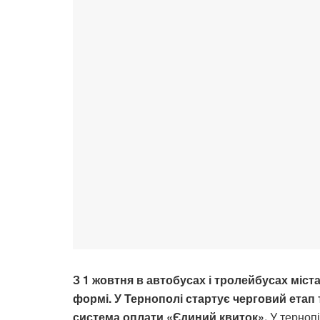
З 1 жовтня в автобусах і тролейбусах міс
формі.
У Тернополі стартує черговий етап 
система оплати «Єдиний квиток».
У тернопі