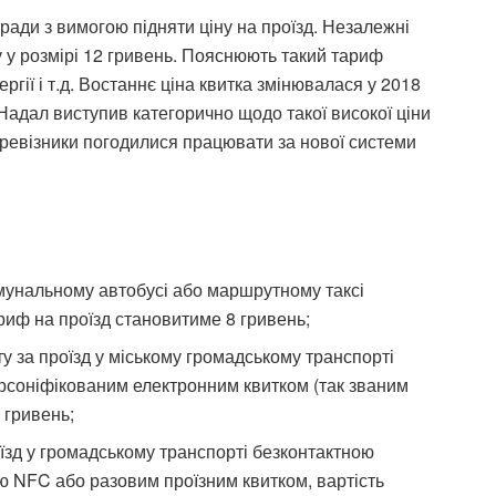
ради з вимогою підняти ціну на проїзд. Незалежні
 у розмірі 12 гривень. Пояснюють такий тариф
гії і т.д. Востаннє ціна квитка змінювалася у 2018
Надал виступив категорично щодо такої високої ціни
еревізники погодилися працювати за нової системи
комунальному автобусі або маршрутному таксі
иф на проїзд становитиме 8 гривень;
у за проїзд у міському громадському транспорті
рсоніфікованим електронним квитком (так званим
 гривень;
їзд у громадському транспорті безконтактною
ю NFC або разовим проїзним квитком, вартість