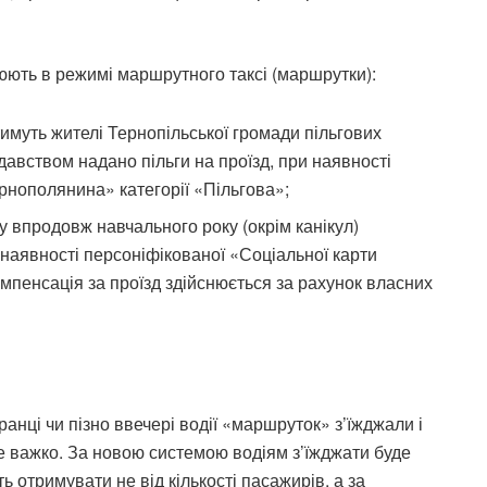
юють в режимі маршрутного таксі (маршрутки):
тимуть жителі Тернопільської громади пільгових
давством надано пільги на проїзд, при наявності
рнополянина» категорії «Пільгова»;
у впродовж навчального року (окрім канікул)
и наявності персоніфікованої «Соціальної карти
омпенсація за проїзд здійснюється за рахунок власних
нці чи пізно ввечері водії «маршруток» з’їжджали і
же важко. За новою системою водіям з’їжджати буде
ь отримувати не від кількості пасажирів, а за