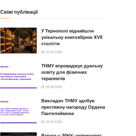
Свіжі публікації
У Тернополі віднайшли
унікальну книгозбірню XVII
століття
05.08.2026
ТНМУ впроваджує дуальну
освіту для фізичних
терапевтів
05.08.2026
Викладач ТНМУ здобув
престижну нагороду Ордена
Пантелеймона
05.08.2026
Втрата у ЗУНУ: університет