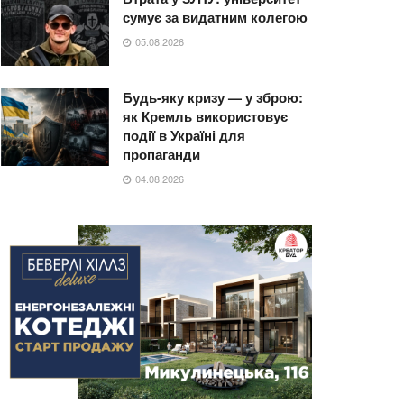
сумує за видатним колегою
05.08.2026
Будь-яку кризу — у зброю:
як Кремль використовує
події в Україні для
пропаганди
04.08.2026