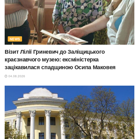
NEWS
Візит Лілії Гриневич до Заліщицького
краєзнавчого музею: ексміністерка
зацікавилася спадщиною Осипа Маковея
04.08.2026