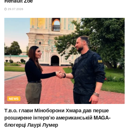
Renault Zoe
29.07.2026
NEWS
Т.в.о. глави Міноборони Хмара дав перше
розширене інтерв’ю американській MAGA-
блогерці Лаурі Лумер