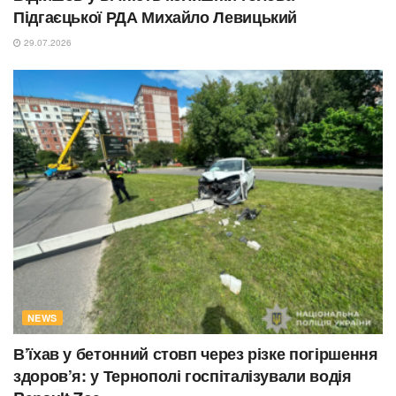
Підгаєцької РДА Михайло Левицький
29.07.2026
NEWS
В’їхав у бетонний стовп через різке погіршення
здоров’я: у Тернополі госпіталізували водія