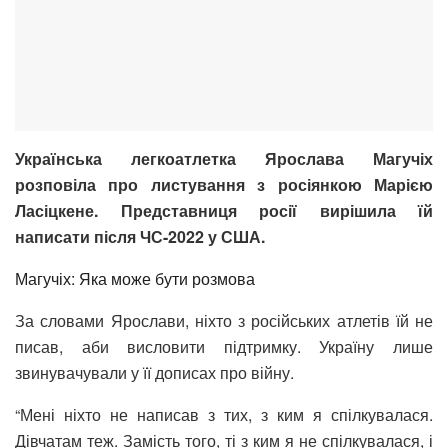
Українська легкоатлетка Ярослава Магучіх
розповіла про листування з росіянкою Марією
Ласіцкене. Представниця росії вирішила їй
написати після ЧС-2022 у США.
Магучіх: Яка може бути розмова
За словами Ярослави, ніхто з російських атлетів їй не
писав, аби висловити підтримку. Україну лише
звинувачували у її дописах про війну.
“Мені ніхто не написав з тих, з ким я спілкувалася.
Дівчатам теж. Замість того, ті з ким я не спілкувалася, і