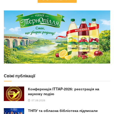
NEWS
Блискавка вщент спалила хату 72-річної
жительки Зборівщини: онук шукає допомогу
для відновлення домівки
25.07.2026