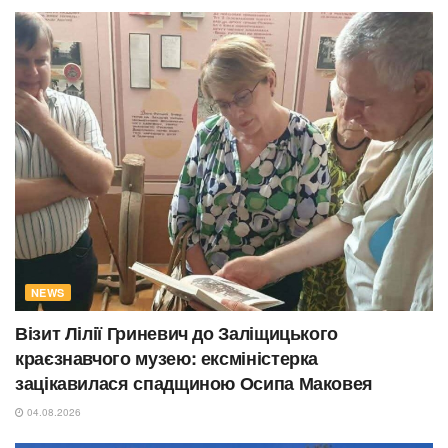
NEWS
Візит Лілії Гриневич до Заліщицького
краєзнавчого музею: ексміністерка
зацікавилася спадщиною Осипа Маковея
04.08.2026