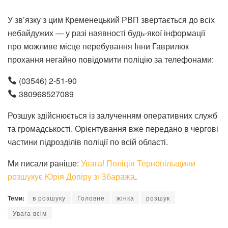
У зв’язку з цим Кременецький РВП звертається до всіх
небайдужих — у разі наявності будь-якої інформації
про можливе місце перебування Інни Гаврилюк
прохання негайно повідомити поліцію за телефонами:
(03546) 2-51-90
380968527089
Розшук здійснюється із залученням оперативних служб
та громадськості. Орієнтування вже передано в чергові
частини підрозділів поліції по всій області.
Ми писали раніше:
Увага! Поліція Тернопільщини
розшукує Юрія Допіру зі Збаража
.
Теми:
в розшуку
Головне
жінка
розшук
Увага всім