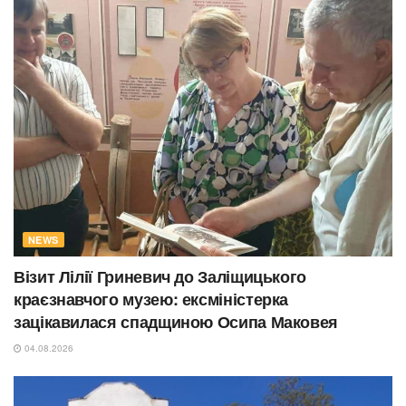
NEWS
Візит Лілії Гриневич до Заліщицького
краєзнавчого музею: ексміністерка
зацікавилася спадщиною Осипа Маковея
04.08.2026