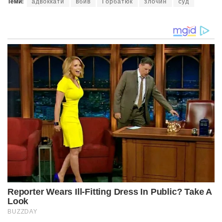
Теми:
адвоккати
вбив
Горбатюк
злочин
суд