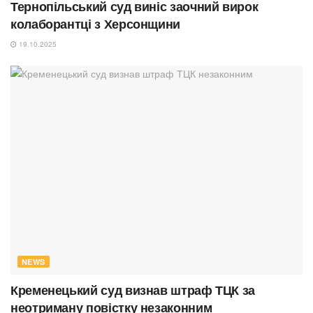
Тернопільський суд виніс заочний вирок
колаборантці з Херсонщини
19.10.2025
NEWS
Кременецький суд визнав штраф ТЦК за
неотриману повістку незаконним