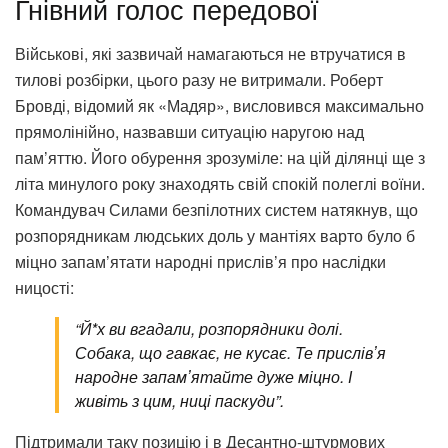
Гнівний голос передової
Військові, які зазвичай намагаються не втручатися в
тилові розбірки, цього разу не витримали. Роберт
Бровді, відомий як «Мадяр», висловився максимально
прямолінійно, назвавши ситуацію наругою над
пам’яттю. Його обурення зрозуміле: на цій ділянці ще з
літа минулого року знаходять свій спокій полеглі воїни.
Командувач Силами безпілотних систем натякнув, що
розпорядникам людських доль у мантіях варто було б
міцно запам’ятати народні прислів’я про наслідки
ницості:
“Й*х ви вгадали, розпорядники долі.
Собака, що гавкає, не кусає. Те прислівʼя
народне запамʼятайте дуже міцно. І
живіть з цим, ниці паскуди”.
Підтримали таку позицію і в Десантно-штурмових