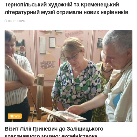
Тернопільський художній та Кременецький
літературний музеї отримали нових керівників
04.08.2026
NEWS
Візит Лілії Гриневич до Заліщицького
краєзнавчого музею: ексміністерка