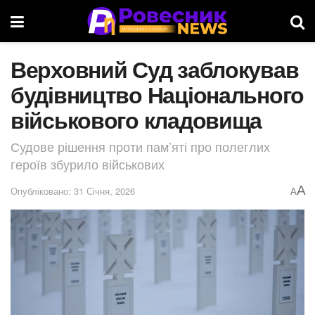
Верховний Суд заблокував
будівництво Національного
військового кладовища
Судове рішення проти пам’яті про полеглих
героїв збурило військових
A
Опубліковано: 31 Січня, 2026
A