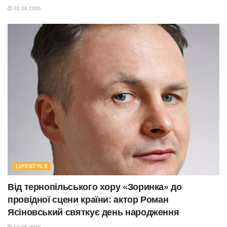
02.08.2026
LIFESTYLE
Від тернопільського хору «Зоринка» до
провідної сцени країни: актор Роман
Ясіновський святкує день народження
02.08.2026