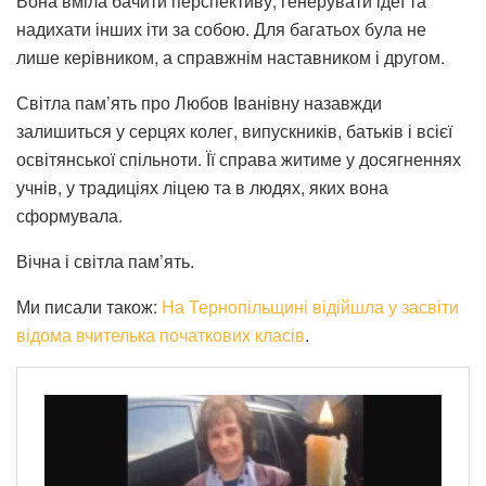
Вона вміла бачити перспективу, генерувати ідеї та
надихати інших іти за собою. Для багатьох була не
лише керівником, а справжнім наставником і другом.
Світла пам’ять про Любов Іванівну назавжди
залишиться у серцях колег, випускників, батьків і всієї
освітянської спільноти. Її справа житиме у досягненнях
учнів, у традиціях ліцею та в людях, яких вона
сформувала.
Вічна і світла пам’ять.
Ми писали також:
На Тернопільщині відійшла у засвіти
відома вчителька початкових класів
.