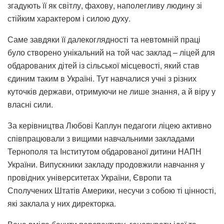
згадують її як світлу, фахову, наполегливу людину зі
стійким характером і силою духу.
Саме завдяки її далекоглядності та невтомній праці
було створено унікальний на той час заклад – ліцей для
обдарованих дітей із сільської місцевості, який став
єдиним таким в Україні. Тут навчалися учні з різних
куточків держави, отримуючи не лише знання, а й віру у
власні сили.
За керівництва Любові Каплун педагоги ліцею активно
співпрацювали з вищими навчальними закладами
Тернополя та Інститутом обдарованої дитини НАПН
України. Випускники закладу продовжили навчання у
провідних університетах України, Європи та
Сполучених Штатів Америки, несучи з собою ті цінності,
які заклала у них директорка.