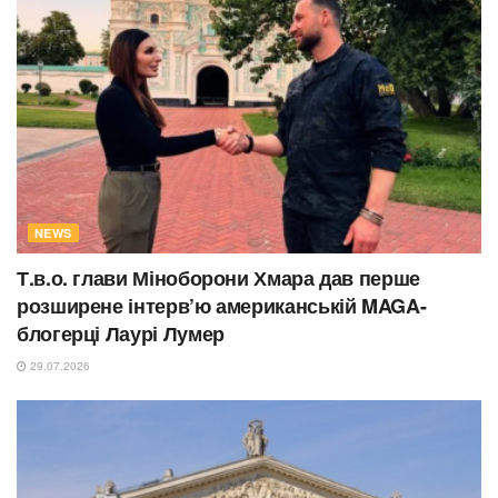
NEWS
Т.в.о. глави Міноборони Хмара дав перше
розширене інтерв’ю американській MAGA-
блогерці Лаурі Лумер
29.07.2026