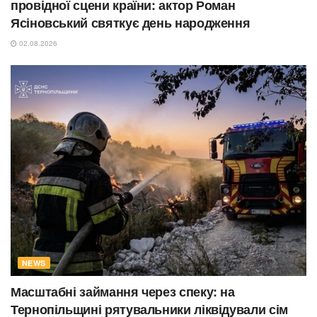
провідної сцени країни: актор Роман
Ясіновський святкує день народження
02.08.2026
NEWS
Масштабні займання через спеку: на
Тернопільщині рятувальники ліквідували сім