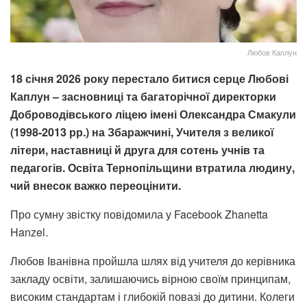
Любов Каплун
18 січня 2026 року перестало битися серце Любові
Каплун – засновниці та багаторічної директорки
Доброводівського ліцею імені Олександра Смакули
(1998-2013 рр.) на Збаражчині, Учителя з великої
літери, наставниці й друга для сотень учнів та
педагогів. Освіта Тернопільщини втратила людину,
чий внесок важко переоцінити.
Про сумну звістку повідомила у Facebook Zhanetta
Hanzel.
Любов Іванівна пройшла шлях від учителя до керівника
закладу освіти, залишаючись вірною своїм принципам,
високим стандартам і глибокій повазі до дитини. Колеги