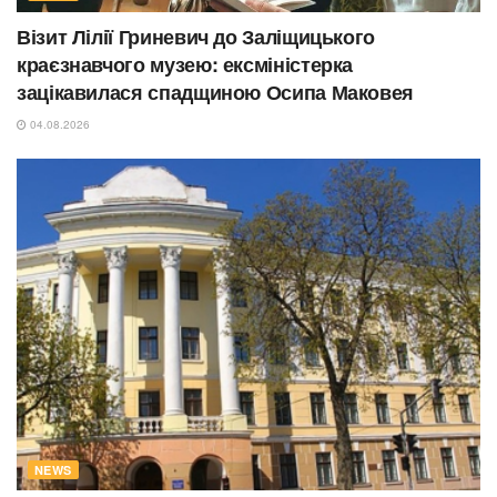
Візит Лілії Гриневич до Заліщицького
краєзнавчого музею: ексміністерка
зацікавилася спадщиною Осипа Маковея
04.08.2026
NEWS