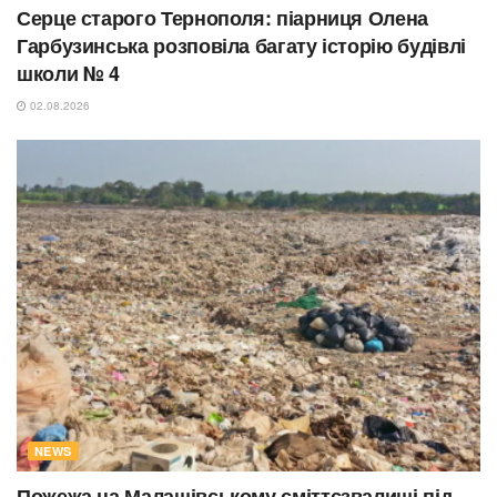
Серце старого Тернополя: піарниця Олена
Гарбузинська розповіла багату історію будівлі
школи № 4
02.08.2026
NEWS
Пожежа на Малашівському сміттєзвалищі під