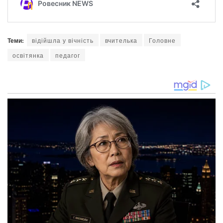
Теми:
відійшла у вічність
вчителька
Головне
освітянка
педагог