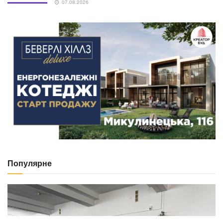
у Львові, загиблі діти на Дніпропетровщині та
атака на ДСНС
30.07.2026
NEWS
Відійшов у вічність колишній голова