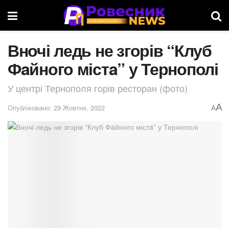
Вночі ледь не згорів “Клуб
Фaйного містa” у Тернополі
У центрі Тернополя горів ресторан (фото)
A
Опубліковано: 29 Жовтня, 2022
A