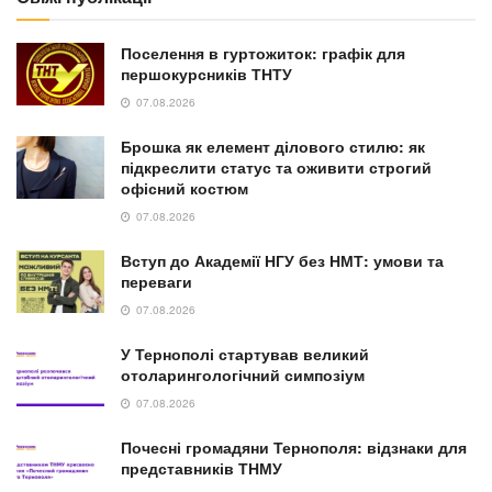
Зелені технології та біоенергетика: у ТНПУ
запрошують здобути спеціальність «Екологічна
біотехнологія»
30.07.2026
NEWS
Масований комбінований удар РФ: руйнування