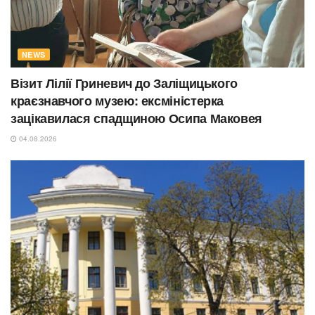
NEWS
Візит Лілії Гриневич до Заліщицького
краєзнавчого музею: ексміністерка
зацікавилася спадщиною Осипа Маковея
04.08.2026